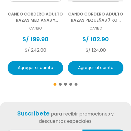
CANBO CORDERO ADULTO
CANBO CORDERO ADULTO
RAZAS MEDIANAS Y
RAZAS PEQUEÑAS 7 KG -
GRANDES 15 KG
DISPONIBLE DESDE EL
CANBO
CANBO
07.08.2026
S/
199
.
90
S/
102
.
90
S/
242
.
00
S/
124
.
00
Agregar al carrito
Agregar al carrito
Suscríbete
para recibir promociones y
descuentos especiales.