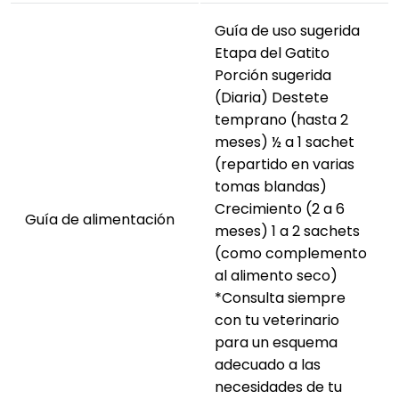
sana y un pelaje brillante.
Con
prebióticos MOS
que favorecen la salud
Guía de uso sugerida
intestinal.
Etapa del Gatito
Textura suave y alta palatabilidad.
Porción sugerida
Favorece una adecuada hidratación.
(Diaria) Destete
Sin colorantes, aromas ni conservantes
temprano (hasta 2
artificiales.
meses) ½ a 1 sachet
(repartido en varias
GranPlus Gourmet Pollo para Gatitos 85 g
brinda
tomas blandas)
una nutrición completa y equilibrada para apoyar el
Crecimiento (2 a 6
crecimiento saludable de tu mascota, favoreciendo
Guía de alimentación
meses) 1 a 2 sachets
su desarrollo, digestión y bienestar desde sus
(como complemento
primeros meses de vida.
al alimento seco)
*Consulta siempre
con tu veterinario
para un esquema
adecuado a las
necesidades de tu