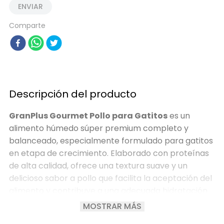
ENVIAR
Comparte
Descripción del producto
GranPlus Gourmet Pollo para Gatitos
es un
alimento húmedo súper premium completo y
balanceado, especialmente formulado para gatitos
en etapa de crecimiento. Elaborado con proteínas
de alta calidad, ofrece una textura suave y un
delicioso sabor a pollo que facilita la aceptación del
alimento y contribuye a una adecuada hidratación
diaria.
MOSTRAR MÁS
Su fórmula está enriquecida con
taurina
, esencial