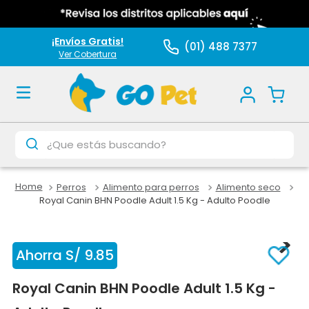
¡Envíos Gratis!
(01) 488 7377
Ver Cobertura
¿Que estás buscando?
Perros
Alimento para perros
Alimento seco
Royal Canin BHN Poodle Adult 1.5 Kg - Adulto Poodle
Ahorra
S/
9
.
85
Royal Canin BHN Poodle Adult 1.5 Kg -