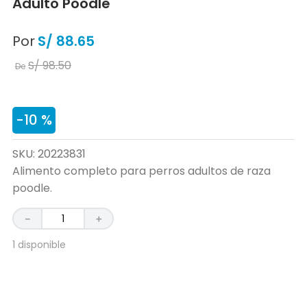
Adulto Poodle
Por
S/
88
.
65
S/
98
.
50
De
-
10 %
SKU
:
20223831
Alimento completo para perros adultos de raza
poodle.
－
＋
1 disponible