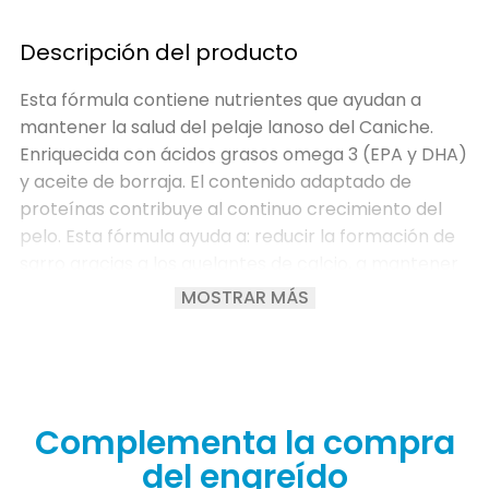
Descripción del producto
Esta fórmula contiene nutrientes que ayudan a
mantener la salud del pelaje lanoso del Caniche.
Enriquecida con ácidos grasos omega 3 (EPA y DHA)
y aceite de borraja. El contenido adaptado de
proteínas contribuye al continuo crecimiento del
pelo. Esta fórmula ayuda a: reducir la formación de
sarro gracias a los quelantes de calcio, a mantener
el tono muscular del Caniche, y a reducir la
MOSTRAR MÁS
formación de sarro gracias a los quelantes de
calcio.
Complementa la compra
del engreído