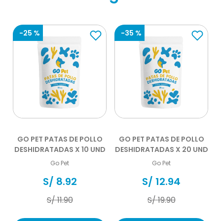
-
25 %
-
35 %
GO PET PATAS DE POLLO
GO PET PATAS DE POLLO
DESHIDRATADAS X 10 UND
DESHIDRATADAS X 20 UND
Go Pet
Go Pet
S/
8
.
92
S/
12
.
94
S/
11
.
90
S/
19
.
90