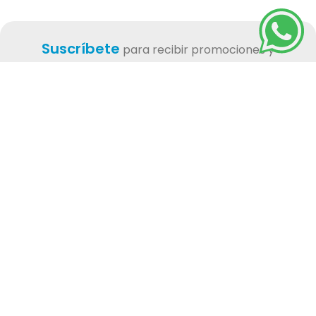
Suscríbete
para recibir promociones y
descuentos especiales.
Suscribirme
Al suscribirme acepto términos y condiciones.
Síguenos
Nosotros
Acerca de GO Pet
Preguntas Cobertura