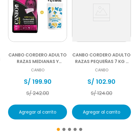
CANBO CORDERO ADULTO
CANBO CORDERO ADULTO
RAZAS MEDIANAS Y
RAZAS PEQUEÑAS 7 KG -
GRANDES 15 KG
DISPONIBLE DESDE EL
CANBO
CANBO
07.08.2026
S/
199
.
90
S/
102
.
90
S/
242
.
00
S/
124
.
00
Agregar al carrito
Agregar al carrito