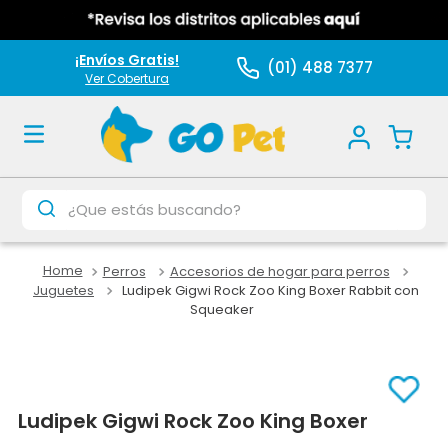
¡Envíos Gratis!
(01) 488 7377
Ver Cobertura
¿Que estás buscando?
Perros
Accesorios de hogar para perros
Juguetes
Ludipek Gigwi Rock Zoo King Boxer Rabbit con
Squeaker
Ludipek Gigwi Rock Zoo King Boxer