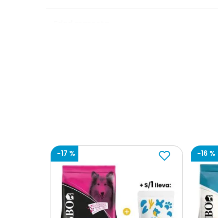
Edad mascota
Dosis
-
17 %
-
16 %