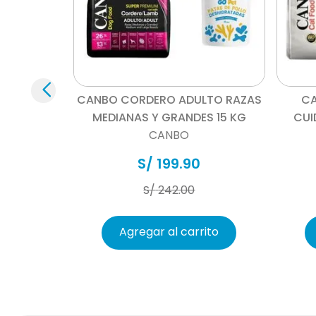
Composición
Vista rápida
CANBO CORDERO ADULTO RAZAS
CA
MEDIANAS Y GRANDES 15 KG
CUI
CANBO
S/
199
.
90
S/
242
.
00
Agregar al carrito