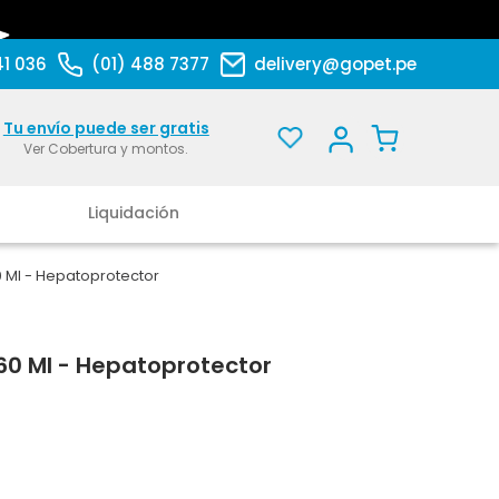
41 036
(01) 488 7377
delivery@gopet.pe
Tu envío puede ser gratis
Ver Cobertura y montos.
Liquidación
0 Ml - Hepatoprotector
60 Ml - Hepatoprotector