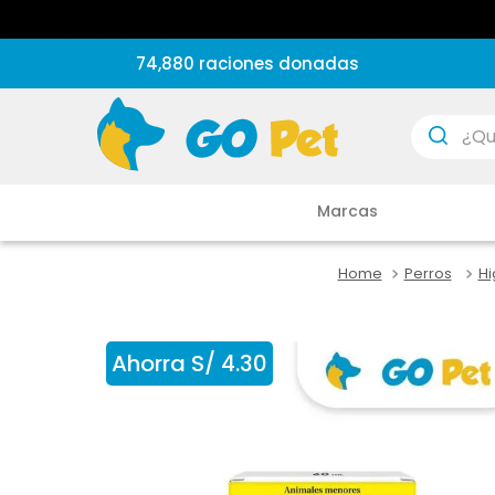
74,880 raciones donadas
¿Que est
Marcas
Perros
Hi
Ahorra
S/
4
.
30