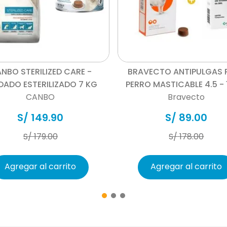
Cada 1 mL contiene: Extra
…… 50 mg; DL-Metionina……
colina……………………………………………..
Vista rápida
Vista rápida
………………………………. 17 mg; Vita
……….. 8.50 mg; Vitamina B1
NBO STERILIZED CARE -
BRAVECTO ANTIPULGAS 
Excipientes c.s.p……………………
DADO ESTERILIZADO 7 KG
PERRO MASTICABLE 4.5 - 
CANBO
Bravecto
S/
149
.
90
S/
89
.
00
S/
179
.
00
S/
178
.
00
Agregar al carrito
Agregar al carrito