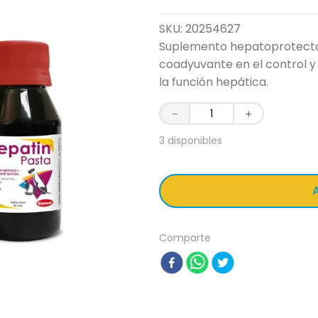
SKU
:
20254627
Suplemento hepatoprotector
coadyuvante en el control 
la función hepática.
－
＋
3 disponibles
A
Comparte