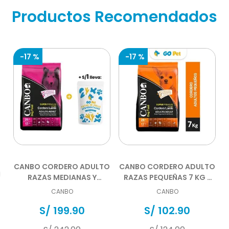
Productos Recomendados
-
17 %
-
17 %
CANBO CORDERO ADULTO
CANBO CORDERO ADULTO
RAZAS MEDIANAS Y
RAZAS PEQUEÑAS 7 KG -
GRANDES 15 KG
DISPONIBLE DESDE EL
CANBO
CANBO
07.08.2026
S/
199
.
90
S/
102
.
90