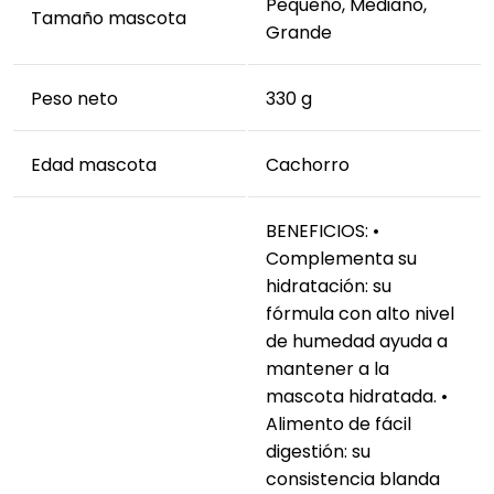
Pequeño, Mediano,
Tamaño mascota
Ricocan Paté BabyCan es la elección ideal para
Grande
brindar a tu cachorro una alimentación húmeda
premium y equilibrada. ¡Descubre la calidad y sabor
Peso neto
330 g
excepcionales en cada porción!
Edad mascota
Cachorro
BENEFICIOS: •
Complementa su
hidratación: su
fórmula con alto nivel
de humedad ayuda a
mantener a la
mascota hidratada. •
Alimento de fácil
digestión: su
consistencia blanda