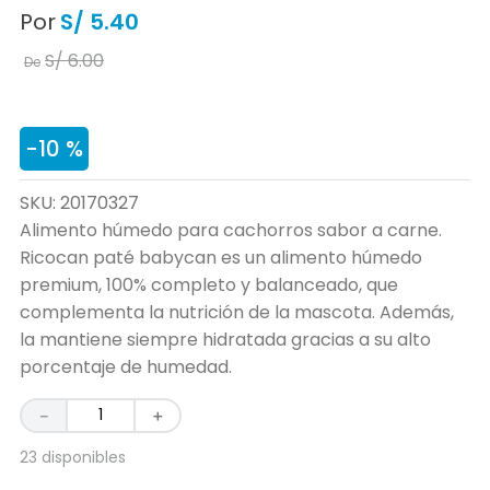
Por
S/
5
.
40
S/
6
.
00
De
-
10 %
SKU
:
20170327
Alimento húmedo para cachorros sabor a carne.
Ricocan paté babycan es un alimento húmedo
premium, 100% completo y balanceado, que
complementa la nutrición de la mascota. Además,
la mantiene siempre hidratada gracias a su alto
porcentaje de humedad.
－
＋
23 disponibles