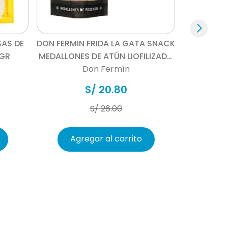
lfato de cobre, óxido manganoso, yodato de
 tocoferoles mixtos para la frescura,
Vista rápida
aroteno.
AS DE
DON FERMIN FRIDA LA GATA SNACK
REVOLUTION
 GR
MEDALLONES DE ATÚN LIOFILIZADO
Don Fermín
55 GR
R
S/
20
.
80
 Grasa cruda Mín. 17.5%; Fibra cruda Máx.
mina E Mín. 500 IU/Kg; Vitamina C Máx. 85
S/
26
.
00
-3 Mín. 0.2% ,Ácidos grasosmega-6 Mín.
Agregar al carrito
Ag