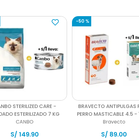
-
50 %
Vista rápida
Vista rápida
NBO STERILIZED CARE -
BRAVECTO ANTIPULGAS 
DADO ESTERILIZADO 7 KG
PERRO MASTICABLE 4.5 - 
CANBO
Bravecto
S/
149
.
90
S/
89
.
00