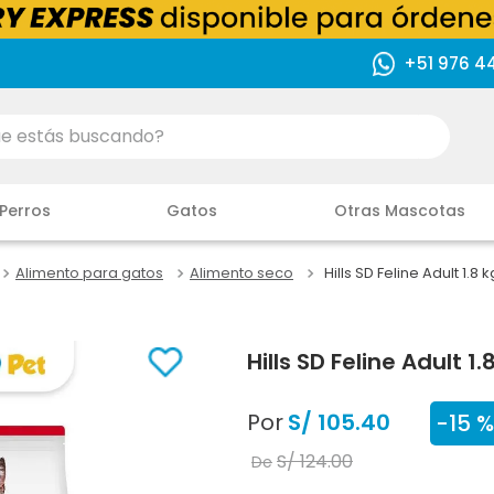
+51 976 4
ás buscando?
Perros
Gatos
Otras Mascotas
Alimento para gatos
Alimento seco
Hills SD Feline Adult 1.8
Hills SD Feline Adult 1
Por
S/
105
.
40
-
15 %
S/
124
.
00
De