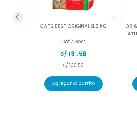
Vista rápida
GATO GRIS
CATS BEST ORIGINAL 8.6 KG
ORIG
6.5 CM X 57
ATU
Tipo de Comida para Mascotas
Cat's Best
S/
131
.
58
S/
138
.
50
Información adicional
e
Agregar al carrito