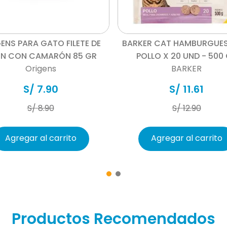
ferroso, óxido de zinc, su
calcio, selenito de sodio),
Vista rápida
Vista rápida
sabores naturales, beta c
ENS PARA GATO FILETE DE
BARKER CAT HAMBURGUES
N CON CAMARÓN 85 GR
POLLO X 20 UND - 500
Seco
Origens
BARKER
S/
7
.
90
S/
11
.
61
►Proteína cruda Mín. 30%;
5%; Humedad Máx. 8%; Vita
S/
8
.
90
S/
12
.
90
mg/Kg; Ácidos grasosmega
2.5%
Agregar al carrito
Agregar al carrito
Productos Recomendados