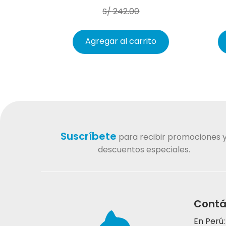
S/
242
.
00
Agregar al carrito
Suscríbete
para recibir promociones 
descuentos especiales.
Contá
En Perú: