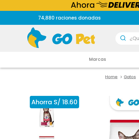
74,880 raciones donadas
¿Que est
Marcas
Gatos
Ahorra
S/
18
.
60