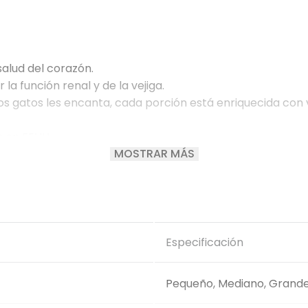
alud del corazón.
 función renal y de la vejiga.
los gatos les encanta, cada porción está enriquecida con 
 en EEUU.
MOSTRAR MÁS
ón y minerales balanceados para favorecer los riñones y v
 magros.
je hermosos.
Especificación
Pequeño, Mediano, Grand
nes de alimentación específicas para tu mascota.
imento durante 7 días más.