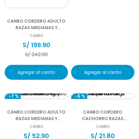
CANBO CORDERO ADULTO
RAZAS MEDIANAS Y
GRANDES 15 KG
CANBO
S/
199
.
90
S/
242
.
00
Agregar al carrito
Agregar al carrito
-
7 %
-
5 %
CANBO CORDERO ADULTO
CANBO CORDERO
RAZAS MEDIANAS Y
CACHORRO RAZAS
GRANDES 3 KG
PEQUEÑAS 1 KG
CANBO
CANBO
S/
52
.
90
S/
21
.
80