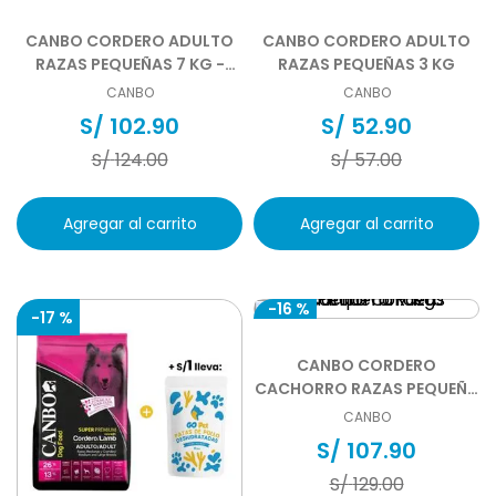
CANBO CORDERO ADULTO
CANBO CORDERO ADULTO
RAZAS PEQUEÑAS 7 KG -
RAZAS PEQUEÑAS 3 KG
DISPONIBLE DESDE EL
CANBO
CANBO
07.08.2026
S/
102
.
90
S/
52
.
90
S/
124
.
00
S/
57
.
00
Agregar al carrito
Agregar al carrito
-
16 %
-
17 %
CANBO CORDERO
CACHORRO RAZAS PEQUEÑA
7 KG
CANBO
S/
107
.
90
S/
129
.
00