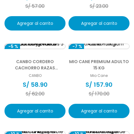
S/
57
.
00
S/
23
.
00
Agregar al carrito
Agregar al carrito
-
5 %
-
7 %
CANBO CORDERO
MIO CANE PREMIUM ADULTO
CACHORRO RAZAS
15 KG
MEDIANAS Y GRANDES 3 KG
CANBO
Mio Cane
S/
58
.
90
S/
157
.
90
S/
62
.
00
S/
170
.
00
Agregar al carrito
Agregar al carrito