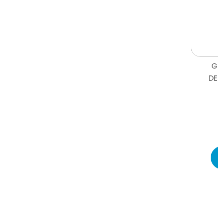
G
DE
Peso Unitario