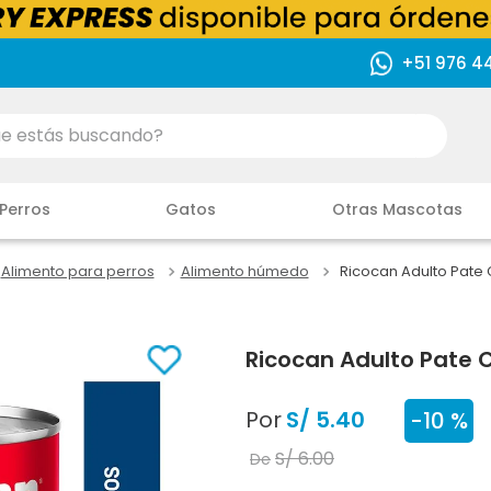
+51 976 4
ás buscando?
Perros
Gatos
Otras Mascotas
Alimento para perros
Alimento húmedo
Ricocan Adulto Pate 
Ricocan Adulto Pate 
Por
S/
5
.
40
-
10 %
S/
6
.
00
De