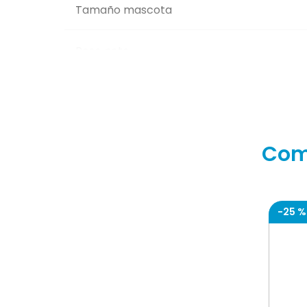
Tamaño mascota
Sabor Irresistible a Cordero:
El delicioso sabor a cordero añade un toq
Peso neto
Satisface el paladar exigente de tu mas
Edad mascota
Complemento Nutricional Diario:
Perfecto como complemento para diversi
Asegura una nutrición completa y variad
Com
Ricocan Paté Adultos Sabor Cordero es la e
alimentación de manera completa y balancea
-
25 %
Características