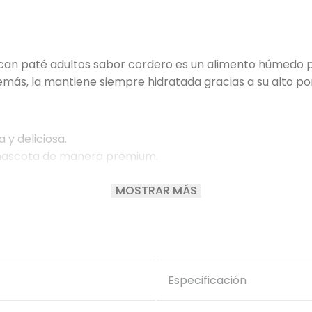
can paté adultos sabor cordero es un alimento húmedo 
más, la mantiene siempre hidratada gracias a su alto p
 y deliciosa.
 mascota de manera premium.
MOSTRAR MÁS
ilibrada.
para la salud de tu mascota.
Especificación
buye a mantenerla siempre hidratada.
e adicional de líquidos.