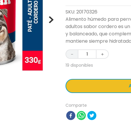
SKU
:
20170326
Alimento húmedo para perro
adultos sabor cordero es u
y balanceado, que complemen
mantiene siempre hidratada
－
＋
19 disponibles
A
Comparte