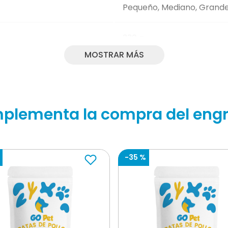
Pequeño, Mediano, Grand
ue irresistible.
330 g
cota.
MOSTRAR MÁS
Senior, Adulto
ficar la alimentación de tu perro.
BENEFICIOS: • Complementa
a.
plementa la compra del engr
de humedad ayuda a mante
de fácil digestión: su co
lección perfecta para consentir a tu mascota con una 
digestión y la absorción de
da. ¡Descubre la calidad premium en cada porción!
preparación a base de car
-
35 %
proteínas, además aporta 
Cocción al vapor: los pat
cocción al vapor y están l
GARANTIZADO: • Proteína (M
1.5% • Humedad (Máx.): 78% 
INGREDIENTES: Carne y/o d