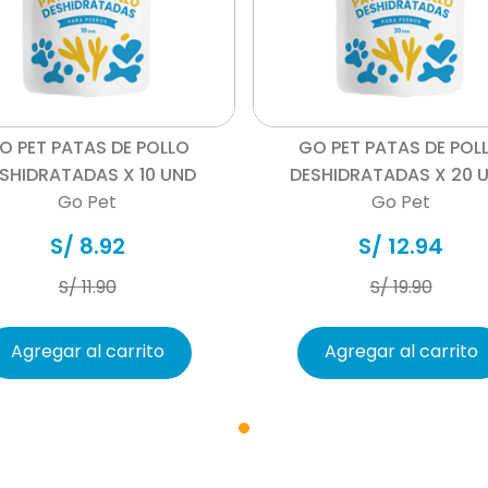
y/o porcino, Agua, Arroz
bovino, Proteína aislada 
Goma guar, Fibra, Tripolifo
Vista rápida
Vista rápida
Vitamina A, Vitamina D3, V
B2, Vitamina B3, Vitamina 
O PET PATAS DE POLLO
GO PET PATAS DE POL
Vitamina B12, Magneso, Hier
SHIDRATADAS X 10 UND
DESHIDRATADAS X 20 
Cobalto, Vitamina C y Col
Go Pet
Go Pet
S/
8
.
92
S/
12
.
94
330 g
S/
11
.
90
S/
19
.
90
Agregar al carrito
Agregar al carrito