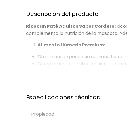
Descripción del producto
Ricocan Paté Adultos Sabor Cordero:
Rico
complementa la nutrición de la mascota. Ade
Alimento Húmedo Premium:
Ofrece una experiencia culinaria húmeda
Complementa la nutrición diaria de tu
Completo y Balanceado:
Formulación que garantiza una dieta equ
Aporta todos los nutrientes esenciales 
Especificaciones técnicas
Mantiene Hidratada a tu Mascota:
Propiedad
Alto porcentaje de humedad que contri
Ideal para perros que necesitan un aport