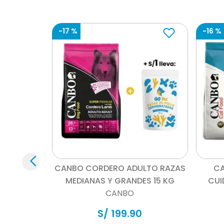
-
17 %
-
16 %
Vista rápida
CANBO CORDERO ADULTO RAZAS
CA
MEDIANAS Y GRANDES 15 KG
CUI
CANBO
S/
199
.
90