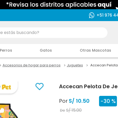
+51 976 4
ás buscando?
Perros
Gatos
Otras Mascotas
Accesorios de hogar para perros
Juguetes
Accecan Pelota
Accecan Pelota De J
Por
S/
10
.
50
-
30 %
S/
15
.
00
De