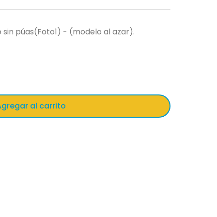
sin púas(Foto1) - (modelo al azar).
gregar al carrito