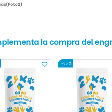
púas(Foto2)
plementa la compra del engr
-
35 %