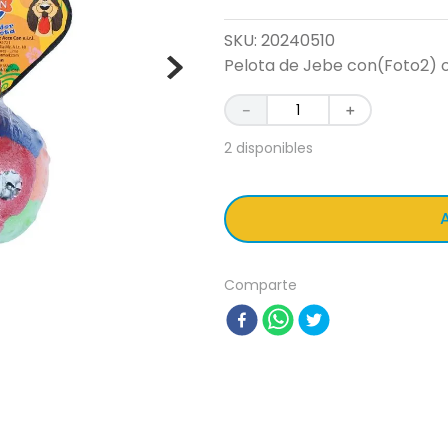
SKU
:
20240510
Pelota de Jebe con(Foto2) o 
－
＋
2 disponibles
A
Comparte