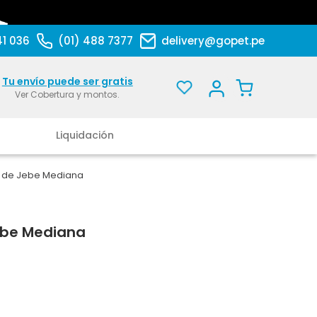
41 036
(01) 488 7377
delivery@gopet.pe
Tu envío puede ser gratis
Ver Cobertura y montos.
Liquidación
 de Jebe Mediana
ebe Mediana