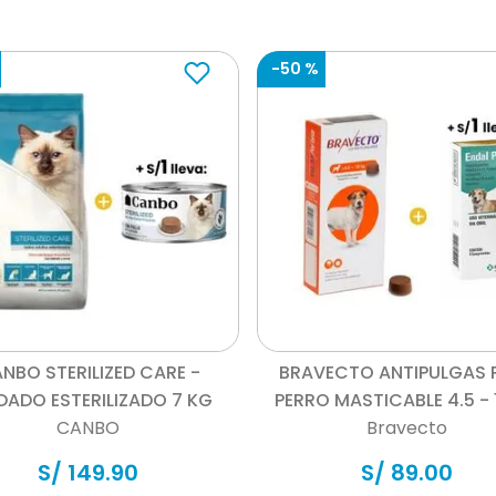
-
50 %
Vista rápida
Vista rápida
NBO STERILIZED CARE -
BRAVECTO ANTIPULGAS 
DADO ESTERILIZADO 7 KG
PERRO MASTICABLE 4.5 - 
CANBO
Bravecto
S/
149
.
90
S/
89
.
00