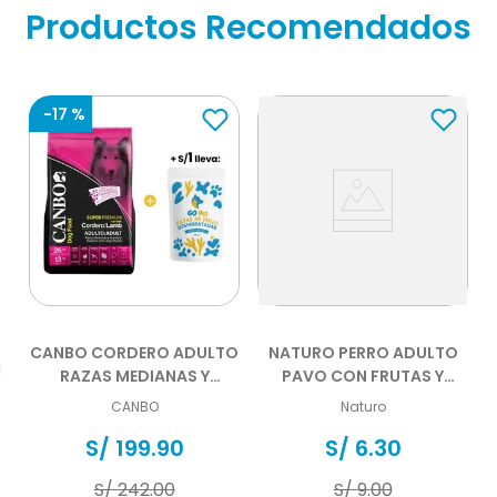
Productos Recomendados
-
17 %
CANBO CORDERO ADULTO
NATURO PERRO ADULTO
RAZAS MEDIANAS Y
PAVO CON FRUTAS Y
GRANDES 15 KG
VEGETALES POUCH 100 GR
CANBO
Naturo
S/
199
.
90
S/
6
.
30
S/
242
.
00
S/
9
.
00