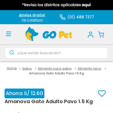
¡Envíos Gratis!
(01) 488 7377
Ver Cobertura
¿Que estás buscando?
Gatos
Alimento para gatos
Alimento seco
Amanova Gato Adulto Pavo 1.5 Kg
Ahorra
S/
12
.
60
Amanova Gato Adulto Pavo 1.5 Kg