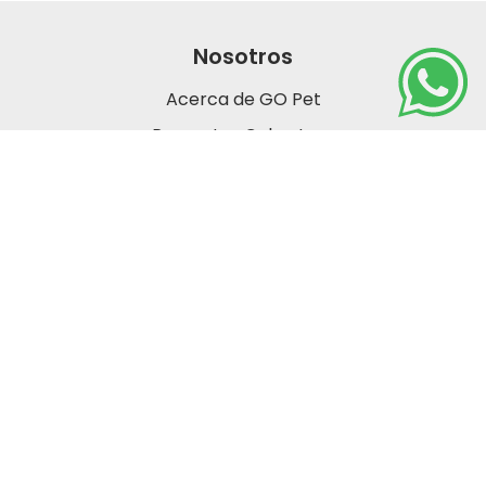
Nosotros
Acerca de GO Pet
Preguntas Cobertura
Servicio al cliente
Términos y condiciones
Política de privacidad
Libro de reclamaciones
Contáctanos