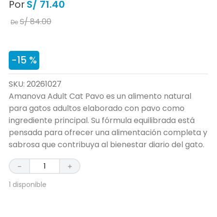
Por
S/
71
.
40
S/
84
.
00
De
-
15 %
SKU
:
20261027
Amanova Adult Cat Pavo es un alimento natural
para gatos adultos elaborado con pavo como
ingrediente principal. Su fórmula equilibrada está
pensada para ofrecer una alimentación completa y
sabrosa que contribuya al bienestar diario del gato.
－
＋
1 disponible