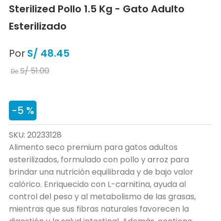
Sterilized Pollo 1.5 Kg - Gato Adulto
Esterilizado
Por
S/
48
.
45
S/
51
.
00
De
-
5 %
SKU
:
20233128
Alimento seco premium para gatos adultos
esterilizados, formulado con pollo y arroz para
brindar una nutrición equilibrada y de bajo valor
calórico. Enriquecido con L-carnitina, ayuda al
control del peso y al metabolismo de las grasas,
mientras que sus fibras naturales favorecen la