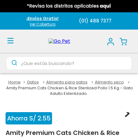
¡Envíos Gratis!
(01) 488 7377
Ver Cobertura
¿Que estás buscando?
Gatos
Alimento para gatos
Alimento seco
Amity Premium Cats Chicken & Rice Sterilized Pollo 1.5 Kg - Gato
Adulto Esterilizado
Ahorra
S/
2
.
55
Amity Premium Cats Chicken & Rice