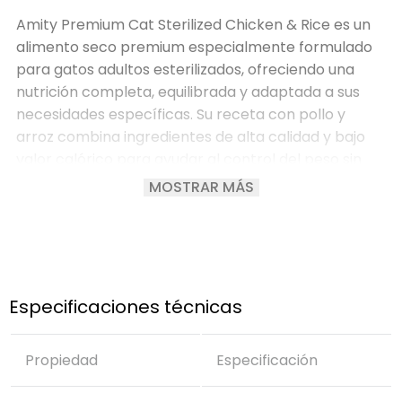
Amity Premium Cat Sterilized Chicken & Rice es un
alimento seco premium especialmente formulado
para gatos adultos esterilizados, ofreciendo una
nutrición completa, equilibrada y adaptada a sus
necesidades específicas. Su receta con pollo y
arroz combina ingredientes de alta calidad y bajo
valor calórico para ayudar al control del peso sin
dejar de aportar energía, sabor y bienestar diario.
MOSTRAR MÁS
►
Con pollo como fuente principal de proteína
Elaborado con 40% de proteína de carne
deshidratada, incluyendo pollo, que aporta
proteínas de alta calidad para ayudar al
Especificaciones técnicas
mantenimiento de la masa muscular y una
condición corporal saludable.
Propiedad
Especificación
►
Ayuda al control del peso