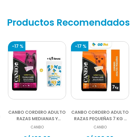
Alto contenido en fibra y proteína:
Para una
función intestinal óptima (25%).
Con extracto de té verde:
Para estimular sus
Productos Recomendados
defensas naturales.
-
17 %
-
17 %
CANBO CORDERO ADULTO
CANBO CORDERO ADULTO
RAZAS MEDIANAS Y
RAZAS PEQUEÑAS 7 KG -
GRANDES 15 KG
DISPONIBLE DESDE EL
CANBO
CANBO
07.08.2026