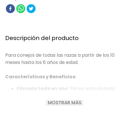
Descripción del producto
Para conejos de todas las razas a partir de los 10
meses hasta los 6 años de edad.
Características y Beneficios:
Fórmula todo en uno:
Pienso extrusionado
que evita la alimentación selectiva y reduce los
MOSTRAR MÁS
desechos.
Salud dental óptima:
Gracias a sus duras
croquetas, se mantiene el desgaste natural de
los dientes.