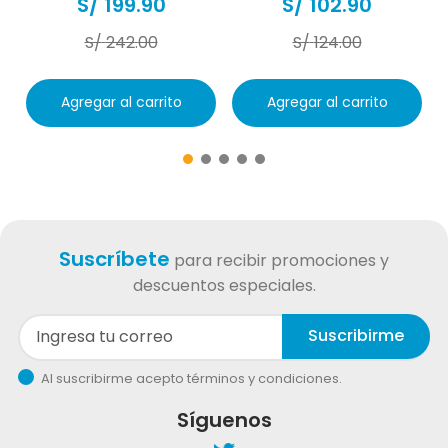
S/
199
.
90
S/
102
.
90
S/
242
.
00
S/
124
.
00
Agregar al carrito
Agregar al carrito
Suscríbete
para recibir promociones y
descuentos especiales.
Suscribirme
Al suscribirme acepto términos y condiciones.
Síguenos