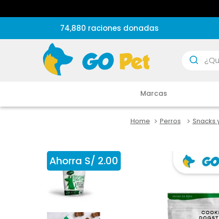
74,880 raciones donadas
¿Que est
Marcas
Perros
Snacks 
Ahorra
S/
2
.
00