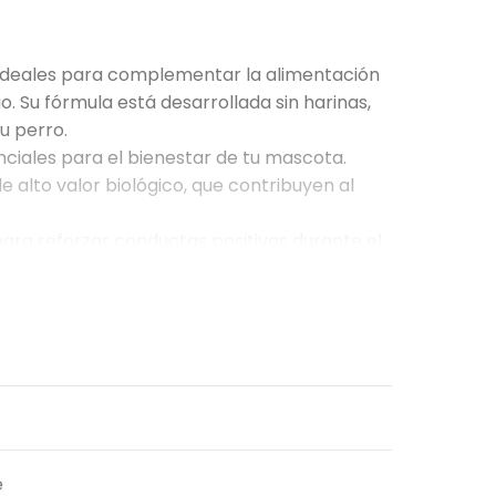
, ideales para complementar la alimentación
. Su fórmula está desarrollada sin harinas,
u perro.
nciales para el bienestar de tu mascota.
alto valor biológico, que contribuyen al
para reforzar conductas positivas durante el
nes de adiestramiento, ayudando a motivar a
 huevo.
e