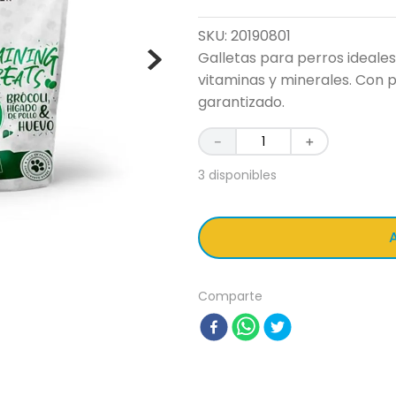
SKU
:
20190801
Galletas para perros ideale
vitaminas y minerales. Con p
garantizado.
－
＋
3 disponibles
A
Comparte