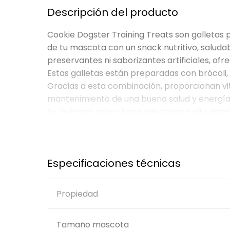
Descripción del producto
Cookie Dogster Training Treats son galletas
de tu mascota con un snack nutritivo, saluda
preservantes ni saborizantes artificiales, of
Estas galletas están preparadas con brócoli,
Gracias a esta combinación, proporcionan vit
mantenimiento de una buena salud y energía e
Su delicioso sabor hace que tengan alta acep
entrenamiento. Por su tamaño y textura, son
tu mascota mientras recibe un snack nutritiv
Especificaciones técnicas
Características y beneficios principales:
Elaboradas con ingredientes 100% natura
Propiedad
Sin harinas, preservantes ni saborizantes 
Contienen vitaminas y minerales que apoy
Con proteína de gran valor biológico, p
Tamaño mascota