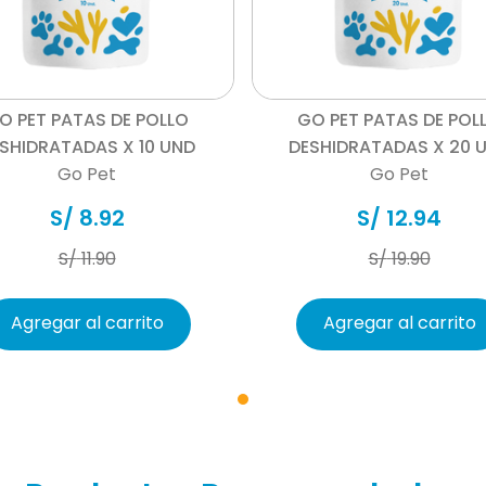
Vista rápida
Vista rápida
O PET PATAS DE POLLO
GO PET PATAS DE POL
SHIDRATADAS X 10 UND
DESHIDRATADAS X 20 
Go Pet
Go Pet
S/
8
.
92
S/
12
.
94
S/
11
.
90
S/
19
.
90
Agregar al carrito
Agregar al carrito