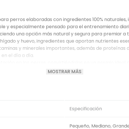
 para perros elaboradas con ingredientes 100% naturales
ble y especialmente pensado para el entrenamiento diario
reciendo una opción más natural y segura para premiar a t
 hígado y huevo, ingredientes que aportan nutrientes ese
aminas y minerales importantes, además de proteínas de 
n el día a día.
tación en los perros, convirtiéndolas en un premio ideal 
 perfectas para utilizar como recompensa durante sesio
MOSTRAR MÁS
o.
les.
Especificación
artificiales.
an la nutrición diaria.
roveniente de ingredientes naturales como el hígado y el
Pequeño, Mediano, Grand