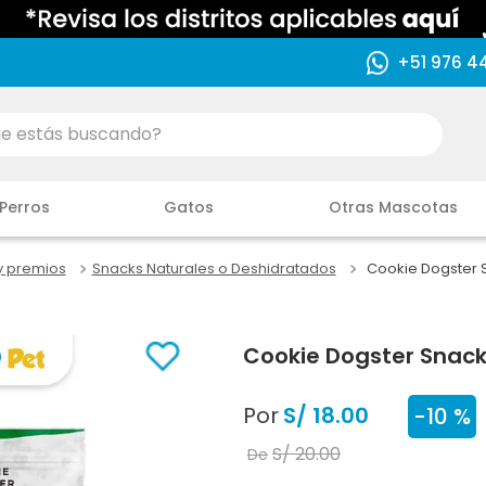
+51 976 4
ás buscando?
Perros
Gatos
Otras Mascotas
y premios
Snacks Naturales o Deshidratados
Cookie Dogster S
Cookie Dogster Snacks
Por
S/
18
.
00
-
10 %
S/
20
.
00
De