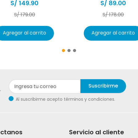
S/
149
.
90
S/
89
.
00
S/
179
.
00
S/
178
.
00
Agregar al carrito
Agregar al carrito
Suscribirme
y
Al suscribirme acepto términos y condiciones.
ctanos
Servicio al cliente