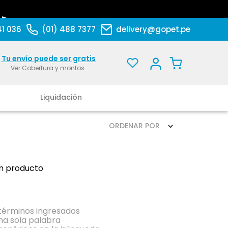
41 036
(01) 488 7377
delivery@gopet.pe
Tu envío puede ser gratis
Ver Cobertura y montos.
Liquidación
ORDENAR POR
n producto
érminos ingresados
una sola palabra