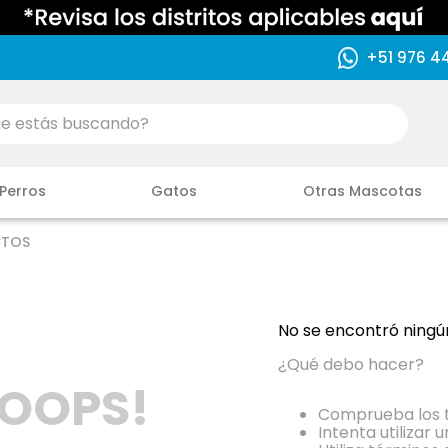
+51 976 4
ás buscando?
Perros
Gatos
Otras Mascotas
CTOS
No se encontró ningú
¿Qué debo hacer?
OOPS!
Comprueba los t
Intenta utilizar 