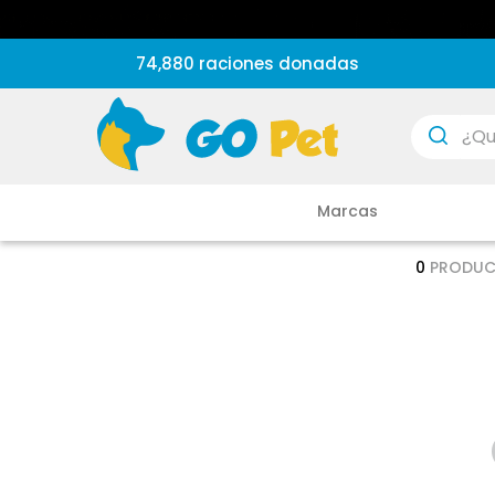
74,880 raciones donadas
¿Que est
Marcas
0
PRODU