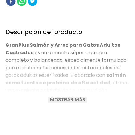
Descripción del producto
GranPlus Salmón y Arroz para Gatos Adultos
Castrados
es un alimento súper premium
completo y balanceado, especialmente formulado
para satisfacer las necesidades nutricionales de
gatos adultos esterilizados. Elaborado con
salmón
como fuente de proteína de alta calidad
, ofrece
una excelente palatabilidad y una nutrición
equilibrada que ayuda a mantener el peso ideal y el
MOSTRAR MÁS
bienestar general después de la castración. Su
fórmula incorpora ingredientes funcionales que
favorecen una vida saludable y activa.
Además, contiene
L-carnitina
, que contribuye al