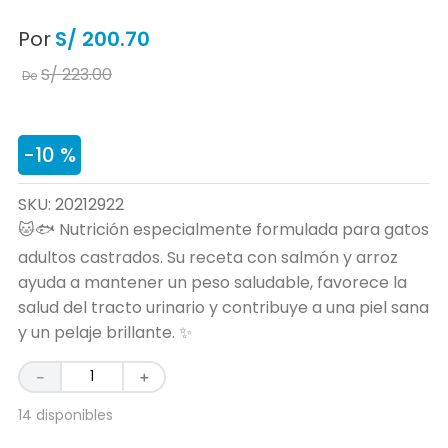
Por
S/
200
.
70
S/
223
.
00
De
-
10 %
SKU
:
20212922
🐱🐟 Nutrición especialmente formulada para gatos
adultos castrados. Su receta con salmón y arroz
ayuda a mantener un peso saludable, favorece la
salud del tracto urinario y contribuye a una piel sana
y un pelaje brillante. ✨
－
＋
14 disponibles