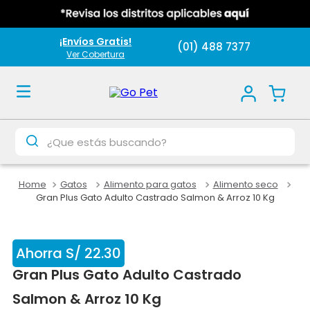
¡Envíos Gratis!
(01) 488 7377
Ver Cobertura
¿Que estás buscando?
Gatos
Alimento para gatos
Alimento seco
Gran Plus Gato Adulto Castrado Salmon & Arroz 10 Kg
Ahorra
S/
22
.
30
Gran Plus Gato Adulto Castrado
Salmon & Arroz 10 Kg