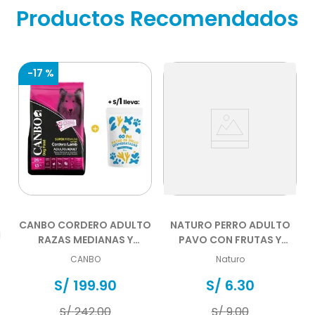
Productos Recomendados
-
17 %
CANBO CORDERO ADULTO
NATURO PERRO ADULTO
RAZAS MEDIANAS Y
PAVO CON FRUTAS Y
GRANDES 15 KG
VEGETALES POUCH 100 GR
CANBO
Naturo
S/
199
.
90
S/
6
.
30
S/
242
.
00
S/
9
.
00