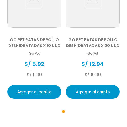
GO PET PATAS DE POLLO
GO PET PATAS DE POLLO
DESHIDRATADAS X 10 UND
DESHIDRATADAS X 20 UND
Go Pet
Go Pet
S/
8
.
92
S/
12
.
94
S/
11
.
90
S/
19
.
90
Agregar al carrito
Agregar al carrito