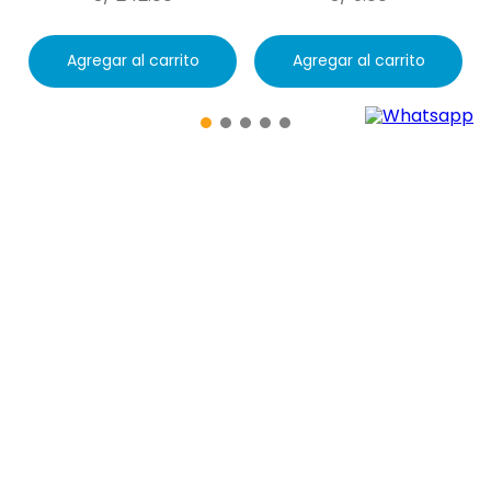
Agregar al carrito
Agregar al carrito
Suscríbete
para recibir promociones y
descuentos especiales.
Suscribirme
Al suscribirme acepto términos y condiciones.
Síguenos