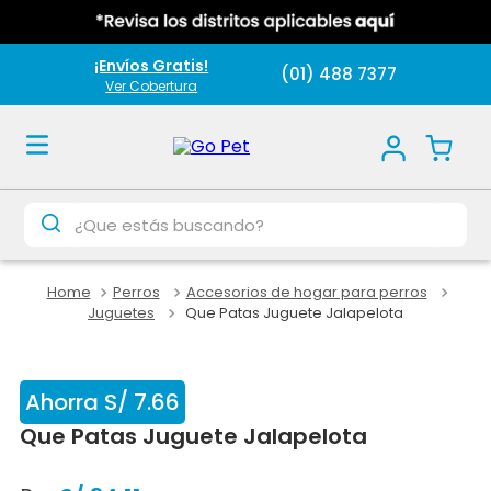
¡Envíos Gratis!
(01) 488 7377
Ver Cobertura
¿Que estás buscando?
Perros
Accesorios de hogar para perros
Juguetes
Que Patas Juguete Jalapelota
Ahorra
S/
7
.
66
Que Patas Juguete Jalapelota