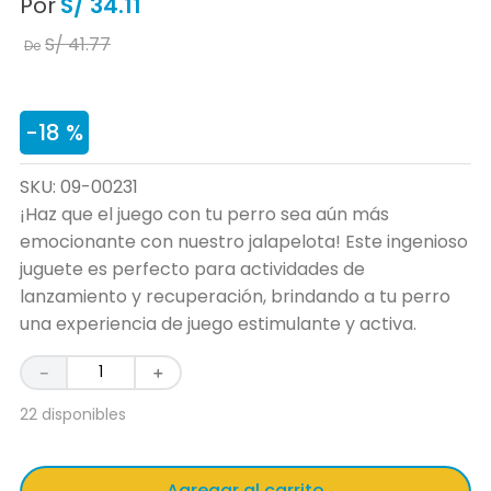
Por
S/
34
.
11
S/
41
.
77
De
-
18 %
SKU
:
09-00231
¡Haz que el juego con tu perro sea aún más
emocionante con nuestro jalapelota! Este ingenioso
juguete es perfecto para actividades de
lanzamiento y recuperación, brindando a tu perro
una experiencia de juego estimulante y activa.
－
＋
22 disponibles
Agregar al carrito