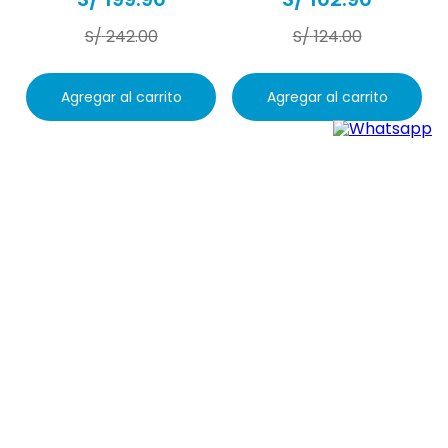
debido al mal uso, no se realizará cambio ni
S/
242
.
00
S/
124
.
00
devolución.
Agregar al carrito
Agregar al carrito
Suscríbete
para recibir promociones y
descuentos especiales.
Suscribirme
Al suscribirme acepto términos y condiciones.
Síguenos