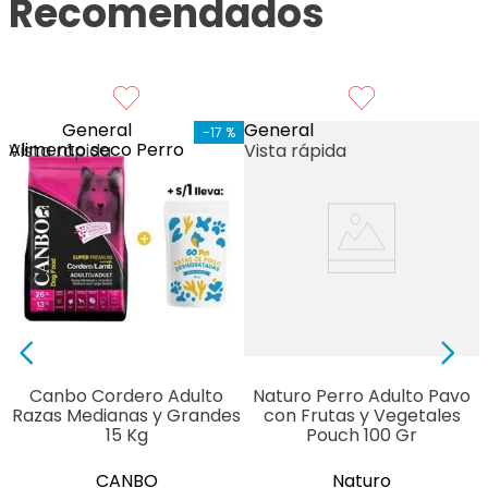
Recomendados
General
General
-
17 %
Alimento seco Perro
Vista rápida
Vista rápida
Canbo Cordero Adulto
Naturo Perro Adulto Pavo
Razas Medianas y Grandes
con Frutas y Vegetales
15 Kg
Pouch 100 Gr
CANBO
Naturo