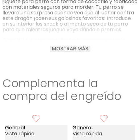
juguete para perro con forma de cocodrilo y fabricado
con materiales seguros para morder. Tu perro se
llevará una sorpresa cuando vea que al luchar contra
este dragón ¡caen sus golosinas favoritas! Introduce
en su interior los snack o alimento seco de tu perro
para que mientras juegue vaya dándole premios.
Gigwi Wild Hunter está diseñado para encender la
habilidad de caza de su perro e inyectar diversión en
MOSTRAR MÁS
su tiempo de masticación. Un cuello largo con un
sonido crujiente y crujiente hace que la masticación
sea más tentadora para tu pequeño.
Características:
Complementa la
Material: fibra de poliéster.
Tamaño: Altura 38 cm x Diámetro 9 cm.
compra del engreído
Beneficios del Producto:
Juguete perfecto para juegos de ir a buscar en
interiores.
Adecuado para juegos de lanzar y buscar.
General
Con sonido en el interior, que anima a los perros a
General
morder y agitar el juguete con más entusiasmo.
Vista rápida
Vista rápida
Cuenta con una soga de algodón para jugar al tira y