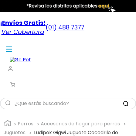
¡Envíos Gratis!
(01) 488 7377
Ver Cobertura
¿Que estás buscando?
Perros
Accesorios de hogar para perros
Juguetes
Ludipek Gigwi Juguete Cocodrilo de