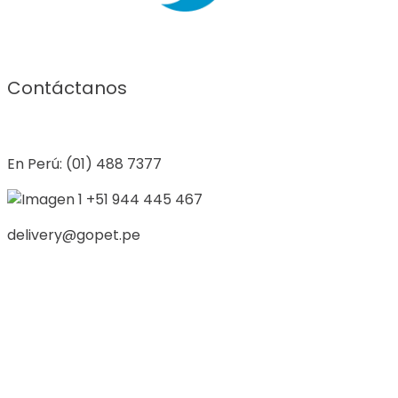
Contáctanos
En Perú: (01) 488 7377
+51 944 445 467
delivery@gopet.pe
Ca. Sor Tita 293 ofic. 204
Lunes a Viernes 9 am - 9 pm / Sábado 9 am - 6 pm
Servicio al cliente