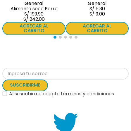
General
General
Alimento seco Perro
S/
6
.
30
S/
199
.
90
S/
9
.
00
S/
242
.
00
AGREGAR AL
AGREGAR AL
CARRITO
CARRITO
Suscríbete
para recibir promociones y
descuentos especiales.
SUSCRIBIRME
Al suscribirme acepto términos y condiciones.
Síguenos