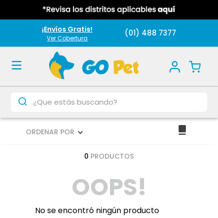
¡Envíos Gratis!
(01) 488 7377
Ver Cobertura
¿Que estás buscando?
ORDENAR POR
0
PRODUCTOS
OOPS!
No se encontró ningún producto