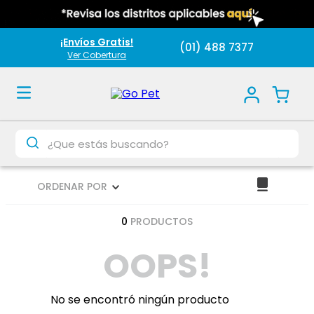
¡Envíos Gratis!
(01) 488 7377
Ver Cobertura
¿Que estás buscando?
ORDENAR POR
0
PRODUCTOS
OOPS!
No se encontró ningún producto