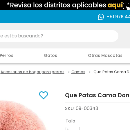
+51 976 4
ás buscando?
Perros
Gatos
Otras Mascotas
Accesorios de hogar para perros
Camas
Que Patas Cama Do
Que Patas Cama Donu
SKU
:
09-00343
Talla