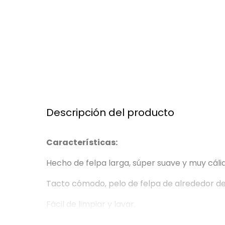
Descripción del producto
Características:
Hecho de felpa larga, súper suave y muy cáli
Tacto cómodo, pelo de felpa de alrededor de
Fácil de limpiar y lavar.
Tallas: