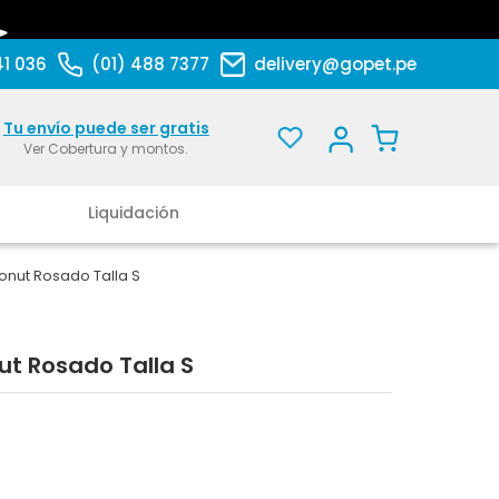
41 036
(01) 488 7377
delivery@gopet.pe
Tu envío puede ser gratis
Ver Cobertura y montos.
Liquidación
nut Rosado Talla S
t Rosado Talla S