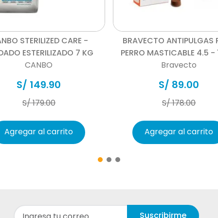
entro de los 7 días calendario a la recepción del product
Vista rápida
Vista rápida
estado, en empaque original y sin signos de uso o desgas
y libres de pelo de mascota u otros desechos.
NBO STERILIZED CARE -
BRAVECTO ANTIPULGAS 
ño debido al mal uso, no se realizará cambio ni devoluci
DADO ESTERILIZADO 7 KG
PERRO MASTICABLE 4.5 - 
CANBO
Bravecto
S/
149
.
90
S/
89
.
00
S/
179
.
00
S/
178
.
00
Agregar al carrito
Agregar al carrito
Suscribirme