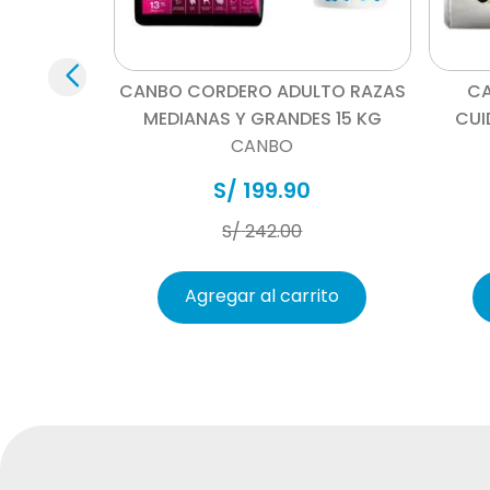
Aceptamos devoluciones por falla de fábrica d
embalaje intacto.
Vista rápida
Los productos devueltos deben estar en buen 
Los productos devueltos deben estar limpios 
CANBO CORDERO ADULTO RAZAS
CA
Si el producto devuelto muestra señales de da
MEDIANAS Y GRANDES 15 KG
CUI
CANBO
S/
199
.
90
S/
242
.
00
Agregar al carrito