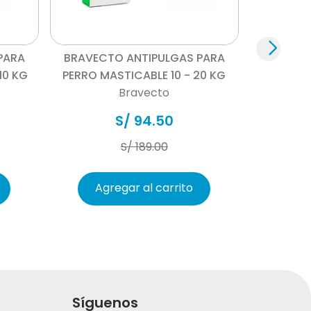
o si este está en su estado original y con el
Vista rápida
te.
PARA
BRAVECTO ANTIPULGAS PARA
ón.
10 KG
PERRO MASTICABLE 10 - 20 KG
Bravecto
S/
94
.
50
S/
189
.
00
Agregar al carrito
Síguenos