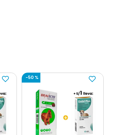
previamente a la programación del pedido
-
50 %
s calendario luego de recibir el producto.