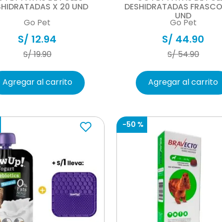
SHIDRATADAS X 20 UND
DESHIDRATADAS FRASCO
UND
Go Pet
Go Pet
S/
12
.
94
S/
44
.
90
S/
19
.
90
S/
54
.
90
Agregar al carrito
Agregar al carrito
-
50 %