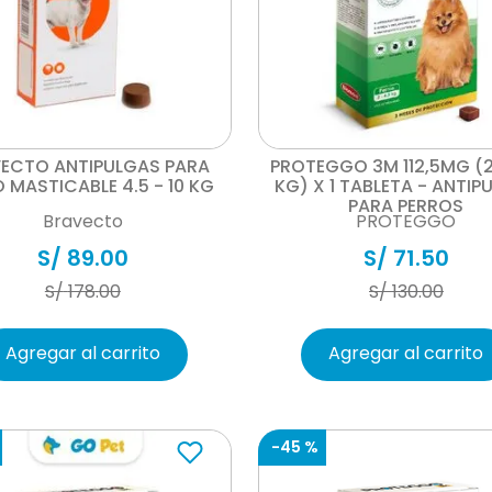
Vista rápida
Vista rápida
ECTO ANTIPULGAS PARA
PROTEGGO 3M 112,5MG (2
 MASTICABLE 4.5 - 10 KG
KG) X 1 TABLETA - ANTIP
PARA PERROS
Bravecto
PROTEGGO
S/
89
.
00
S/
71
.
50
S/
178
.
00
S/
130
.
00
Agregar al carrito
Agregar al carrito
-
45 %