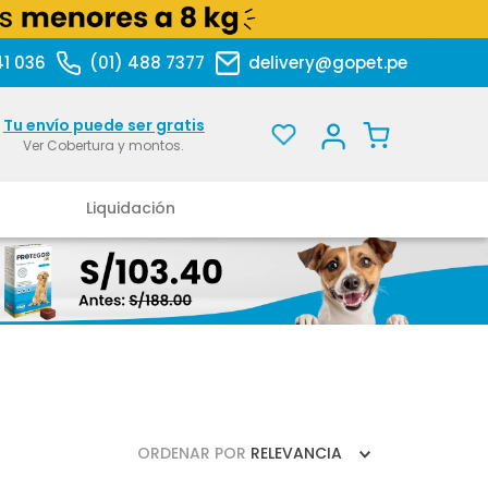
41 036
(01) 488 7377
delivery@gopet.pe
Tu envío puede ser gratis
Ver Cobertura y montos.
Liquidación
ORDENAR POR
RELEVANCIA