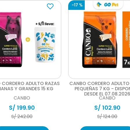
-
17 %
Vista rápida
Vista rápida
 CORDERO ADULTO RAZAS
CANBO CORDERO ADULTO
IANAS Y GRANDES 15 KG
PEQUEÑAS 7 KG - DISPO
DESDE EL 07.08.202
CANBO
CANBO
S/
199
.
90
S/
102
.
90
S/
242
.
00
S/
124
.
00