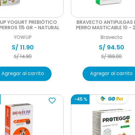
Vista rápida
Vista rápida
UP YOGURT PREBIÓTICO
BRAVECTO ANTIPULGAS 
PERROS 115 GR - NATURAL
PERRO MASTICABLE 10 - 
YOWUP
Bravecto
S/
11
.
90
S/
94
.
50
S/
14
.
90
S/
189
.
00
Agregar al carrito
Agregar al carrito
-
45 %