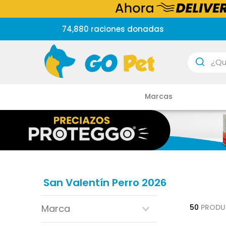
74,880 raciones donadas
¿Que est
Marcas
San Valentín Perro 2026
Marca
50
PRODU
canbo