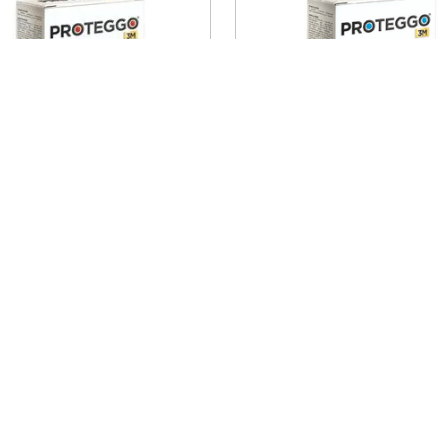
Vista rápida
Vista rápida
EGGO 3M 500MG (10 A 20
PROTEGGO 3M 1000MG (2
 1 TABLETA - ANTIPULGAS
KG) X 1 TABLETA - ANTIP
PARA PERROS
PARA PERROS
PROTEGGO
PROTEGGO
S/
73
.
00
S/
103
.
40
S/
146
.
00
S/
188
.
00
Agregar al carrito
Agregar al carrito