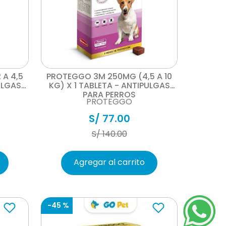
Vista rápida
 A 4,5
PROTEGGO 3M 250MG (4,5 A 10
ULGAS
KG) X 1 TABLETA - ANTIPULGAS
PARA PERROS
PROTEGGO
S/
77
.
00
S/
140
.
00
Agregar al carrito
-
45 %