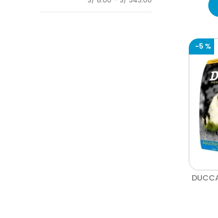
-
5 %
DUCCA