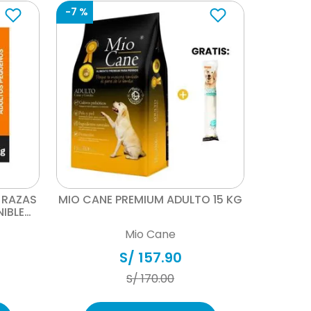
-
7 %
Vista rápida
 RAZAS
MIO CANE PREMIUM ADULTO 15 KG
NIBLE
6
Mio Cane
S/
157
.
90
S/
170
.
00