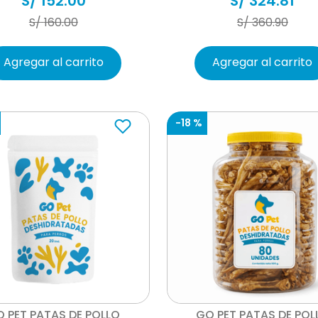
S/
152
.
00
S/
324
.
81
S/
160
.
00
S/
360
.
90
Agregar al carrito
Agregar al carrito
-
18 %
Vista rápida
Vista rápida
 PET PATAS DE POLLO
GO PET PATAS DE POL