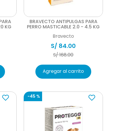
Vista rápida
PARA
BRAVECTO ANTIPULGAS PARA
20 KG
PERRO MASTICABLE 2.0 - 4.5 KG
Bravecto
S/
84
.
00
S/
168
.
00
Agregar al carrito
-
45 %