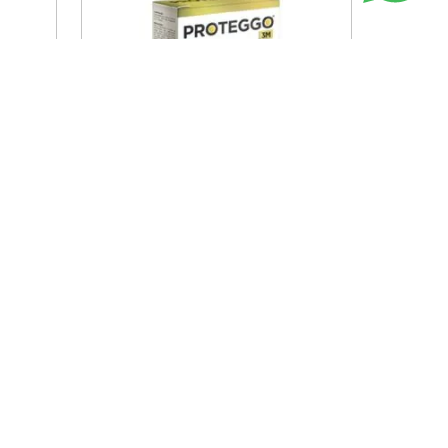
Vista rápida
0 A 40
PROTEGGO 3M 1400MG (40 A 56
ULGAS
KG) X 1 TABLETA - ANTIPULGAS
PARA PERROS
PROTEGGO
S/
130
.
90
S/
238
.
00
Agregar al carrito