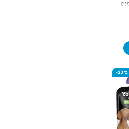
DE
-
20 %