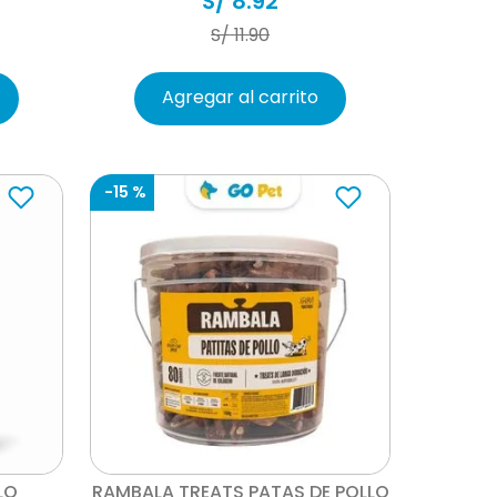
S/
8
.
92
S/
11
.
90
Agregar al carrito
-
15 %
Vista rápida
LO
RAMBALA TREATS PATAS DE POLLO