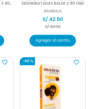
 X 80
DESHIDRATADAS BALDE X 80 UND
RAMBALA
S/
42
.
50
S/
50
.
00
Agregar al carrito
-
50 %