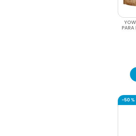
YOW
PARA 
-
50 %