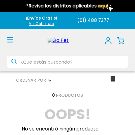
¡Envíos Gratis!
(01) 488 7377
Ver Cobertura
¿Que estás buscando?
ORDENAR POR
0
PRODUCTOS
OOPS!
No se encontró ningún producto