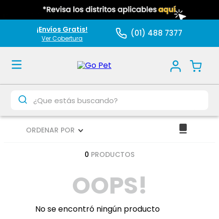
¡Envíos Gratis!
(01) 488 7377
Ver Cobertura
¿Que estás buscando?
ORDENAR POR
0
PRODUCTOS
OOPS!
No se encontró ningún producto