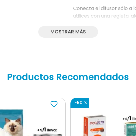
Conecta el difusor sólo a 
utilices con una regleta, 
Utiliza sólo el recambio 
MOSTRAR MÁS
No toques el dispositivo d
superficies calientes, nec
ingredientes activos.
Cambiar el difusor cada 6
Productos Recomendados
Análogos de feromonas fac
Apaciguadora Felina, Hidro
-
50 %
Las feromonas utilizadas 
brindan un mensaje continu