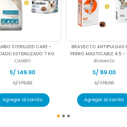
promoviendo sensaciones 
objetos o personas como 
Beaphar CatComfort® no af
sedará a tu gato y puede
que su gato pueda estar 
Vista rápida
Vista rápida
Este Kit de iniciación con
NBO STERILIZED CARE -
BRAVECTO ANTIPULGAS 
superficie de 70m² y un r
DADO ESTERILIZADO 7 KG
PERRO MASTICABLE 4.5 - 
días. Lo que convierte a e
CANBO
Bravecto
ideal para aliviar los sen
S/
149
.
90
S/
89
.
00
S/
179
.
00
S/
178
.
00
Agregar al carrito
Agregar al carrito