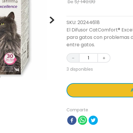
S/
140
.
00
De
SKU
:
20244618
El Difusor CatComfort® Excel
para gatos con problemas d
entre gatos.
－
＋
3 disponibles
A
Comparte