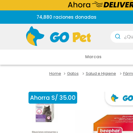
74,880 raciones donadas
¿Que est
Marcas
Gatos
Salud e Higiene
Fárm
Ahorra
S/
35
.
00