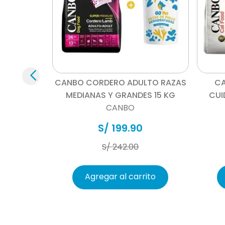
Información adicional
Vista rápida
CANBO CORDERO ADULTO RAZAS
CA
MEDIANAS Y GRANDES 15 KG
CUI
CANBO
S/
199
.
90
S/
242
.
00
Agregar al carrito