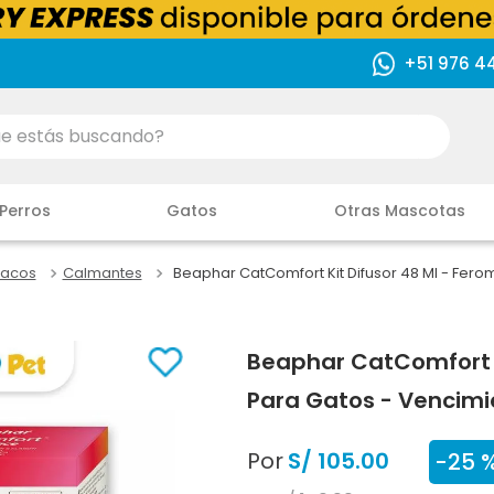
+51 976 4
ás buscando?
Perros
Gatos
Otras Mascotas
acos
Calmantes
Beaphar CatComfort Kit Difusor 48 Ml - Fer
Beaphar CatComfort K
Para Gatos - Vencimi
Por
S/
105
.
00
-
25 