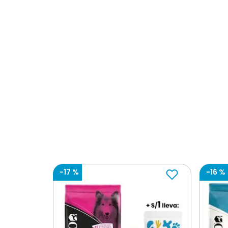
Instrucciones
Ingredientes
-
17 %
-
16 %