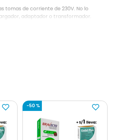
las tomas de corriente de 230V. No lo
alargador, adaptador o transformador.
de Beaphar recomendado para este difusor.
urante la difusión, ya que puede tener
esarias para la evaporación de los
 meses.
iales felinas F3, Análogos de Feromona
carburo isoparafínico c.s.p. 100g.
-
50 %
son una copia de las feromonas felinas que
o y tranquilizador para los gatos,