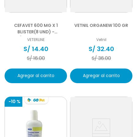
CEFAVET 600 MG X 1
VETNIL ORGANEW 100 GR
BLISTER(8 UND) -
ANTIBIÓTICO PARA PERROS Y
VETERLINE
Vetnil
GATOS
S/
14
.
40
S/
32
.
40
S/
16
.
00
S/
36
.
00
Agregar al carrito
Agregar al carrito
-
10 %