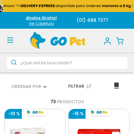
¡Envíos Gratis!
(01) 488 7377
Ver Cobertura
¿Que estás buscando?
FILTRAR
ORDENAR POR
73
PRODUCTOS
-
10 %
-
15 %