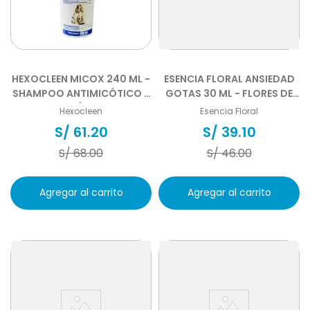
HEXOCLEEN MICOX 240 ML -
ESENCIA FLORAL ANSIEDAD
SHAMPOO ANTIMICÓTICO Y
GOTAS 30 ML - FLORES DE
ANTISÉPTICO
BACH
Hexocleen
Esencia Floral
S/
61
.
20
S/
39
.
10
S/
68
.
00
S/
46
.
00
Agregar al carrito
Agregar al carrito