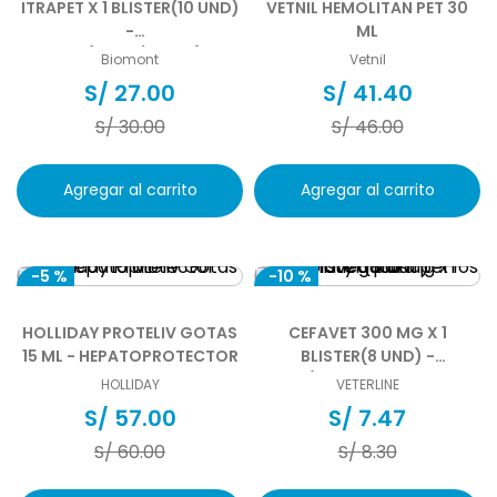
ITRAPET X 1 BLISTER(10 UND)
VETNIL HEMOLITAN PET 30
-
ML
ANTIMICÓTICO/ANTIFÚNGICO
Biomont
Vetnil
PARA PERROS Y GATOS
S/
27
.
00
S/
41
.
40
S/
30
.
00
S/
46
.
00
Agregar al carrito
Agregar al carrito
-
5 %
-
10 %
HOLLIDAY PROTELIV GOTAS
CEFAVET 300 MG X 1
15 ML - HEPATOPROTECTOR
BLISTER(8 UND) -
ANTIBIÓTICO PARA PERROS Y
HOLLIDAY
VETERLINE
GATOS
S/
57
.
00
S/
7
.
47
S/
60
.
00
S/
8
.
30