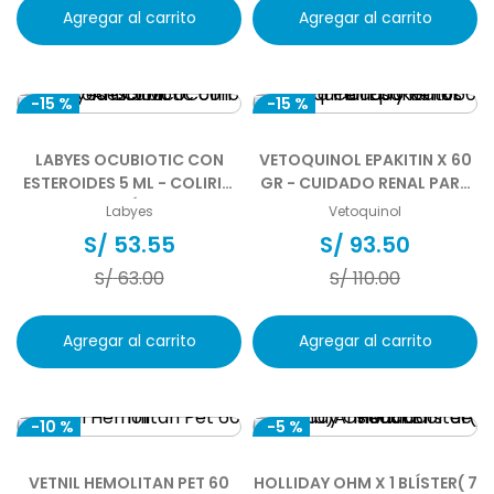
Agregar al carrito
Agregar al carrito
-
15 %
-
15 %
LABYES OCUBIOTIC CON
VETOQUINOL EPAKITIN X 60
ESTEROIDES 5 ML - COLIRIO
GR - CUIDADO RENAL PARA
ANTIBIÓTICO
PERROS Y GATOS
Labyes
Vetoquinol
S/
53
.
55
S/
93
.
50
S/
63
.
00
S/
110
.
00
Agregar al carrito
Agregar al carrito
-
10 %
-
5 %
VETNIL HEMOLITAN PET 60
HOLLIDAY OHM X 1 BLÍSTER( 7