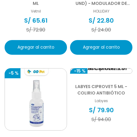
ML
UND) - MODULADOR DE
ANSIEDAD
Vetnil
HOLLIDAY
S/
65
.
61
S/
22
.
80
S/
72
.
90
S/
24
.
00
Agregar al carrito
Agregar al carrito
-
15 %
-
5 %
LABYES CIPROVET 5 ML -
COLIRIO ANTIBIÓTICO
Labyes
S/
79
.
90
S/
94
.
00