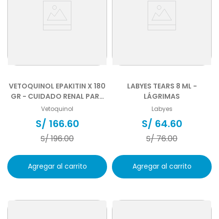
VETOQUINOL EPAKITIN X 180
LABYES TEARS 8 ML -
GR - CUIDADO RENAL PARA
LÁGRIMAS
PERROS Y GATOS
Vetoquinol
Labyes
S/
166
.
60
S/
64
.
60
S/
196
.
00
S/
76
.
00
Agregar al carrito
Agregar al carrito