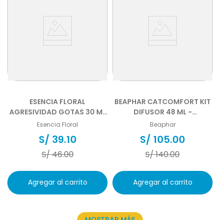
ESENCIA FLORAL
BEAPHAR CATCOMFORT KIT
AGRESIVIDAD GOTAS 30 ML
DIFUSOR 48 ML -
- FLORES DE BACH
FEROMONAS PARA GATOS -
Esencia Floral
Beaphar
VENCIMIENTO 30.09.2026
S/
39
.
10
S/
105
.
00
S/
46
.
00
S/
140
.
00
Agregar al carrito
Agregar al carrito
MOSTRAR MÁS