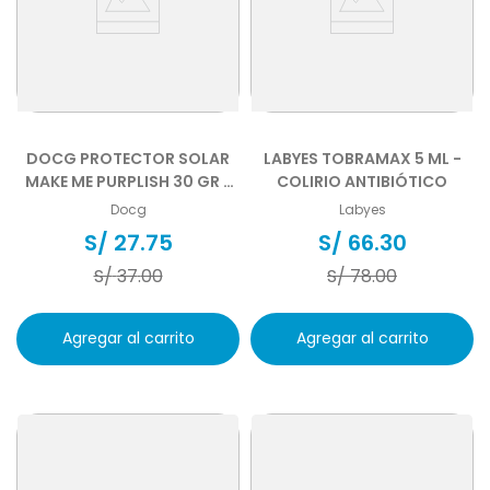
DOCG PROTECTOR SOLAR
LABYES TOBRAMAX 5 ML -
MAKE ME PURPLISH 30 GR -
COLIRIO ANTIBIÓTICO
PARA PERROS Y GATOS
Docg
Labyes
S/
27
.
75
S/
66
.
30
S/
37
.
00
S/
78
.
00
Agregar al carrito
Agregar al carrito