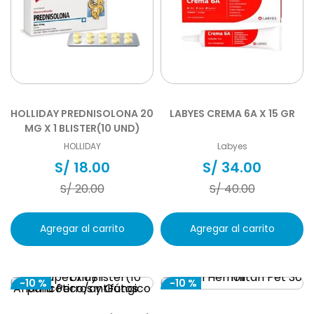
HOLLIDAY PREDNISOLONA 20
LABYES CREMA 6A X 15 GR
MG X 1 BLISTER(10 UND)
HOLLIDAY
Labyes
S/
18
.
00
S/
34
.
00
S/
20
.
00
S/
40
.
00
Agregar al carrito
Agregar al carrito
-
10 %
-
10 %