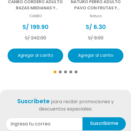
CANBO CORDERO ADULTO
NATURO PERRO ADULTO
RAZAS MEDIANAS Y
PAVO CON FRUTAS Y
GRANDES 15 KG
VEGETALES POUCH 100 GR
CANBO
Naturo
S/
199
.
90
S/
6
.
30
S/
242
.
00
S/
9
.
00
Agregar al carrito
Agregar al carrito
Suscríbete
para recibir promociones y
descuentos especiales.
Suscribirme