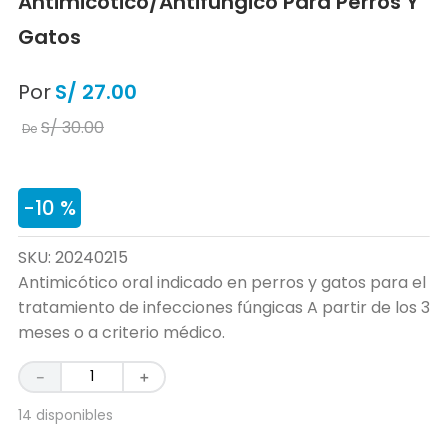
Antimicótico/antifúngico Para Perros Y
Gatos
Por
S/
27
.
00
S/
30
.
00
De
-
10 %
SKU
:
20240215
Antimicótico oral indicado en perros y gatos para el
tratamiento de infecciones fúngicas A partir de los 3
meses o a criterio médico.
－
＋
14 disponibles