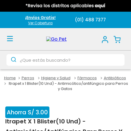
¡Envíos Gratis!
(01) 488 7377
Ver Cobertura
¿Que estás buscando?
Perros
Higiene y Salud
Fármacos
Antibióticos
Itrapet x 1 Blister(10 Und) - Antimicótico/antifúngico para Perros
y Gatos
Ahorra
S/
3
.
00
Itrapet X 1 Blister(10 Und) -