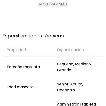
MOSTRAR MÁS
Blastomyces spp., Histoplasma spp., Coccidioides
spp. y Cryptococcus spp.
Propiedades antimicóticas locales, sistémicas,
superficiales y profundas.
Ideal para tratamientos prolongados de
infecciones micóticas.
Especificaciones técnicas
Propiedad
Especificación
Pequeño, Mediano,
Tamaño mascota
Grande
Senior, Adulto,
Edad mascota
Cachorro
Administrar 1 tableta