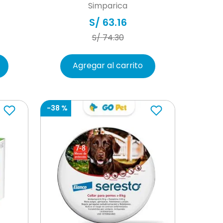
Simparica
S/
63
.
16
S/
74
.
30
Agregar al carrito
-
38 %