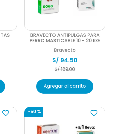
Vista rápida
ETAS
BRAVECTO ANTIPULGAS PARA
PERRO MASTICABLE 10 - 20 KG
Bravecto
S/
94
.
50
S/
189
.
00
Agregar al carrito
-
50 %