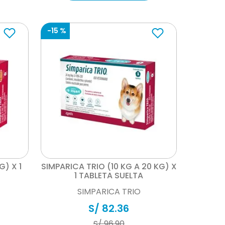
-
15 %
Vista rápida
G) X 1
SIMPARICA TRIO (10 KG A 20 KG) X
1 TABLETA SUELTA
SIMPARICA TRIO
S/
82
.
36
S/
96
.
90