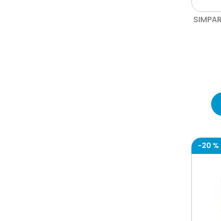
bags on board
artrosamine
SIMPAR
ambar del alma
absorpet
-
20 %