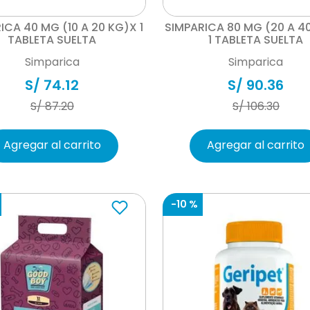
Vista rápida
Vista rápida
ICA 40 MG (10 A 20 KG)X 1
SIMPARICA 80 MG (20 A 4
TABLETA SUELTA
1 TABLETA SUELTA
Simparica
Simparica
S/
74
.
12
S/
90
.
36
S/
87
.
20
S/
106
.
30
Agregar al carrito
Agregar al carrito
-
10 %