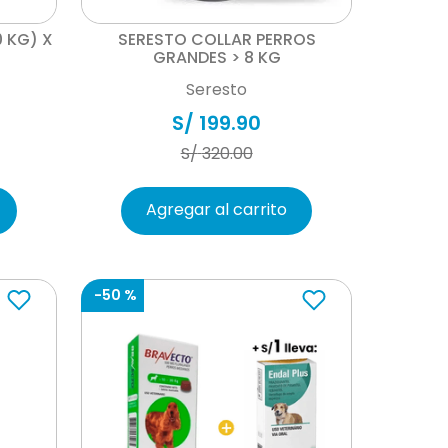
Vista rápida
0 KG) X
SERESTO COLLAR PERROS
GRANDES > 8 KG
Seresto
S/
199
.
90
S/
320
.
00
Agregar al carrito
-
50 %