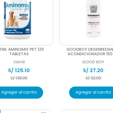
Vista rápida
Vista rápida
TNIL AMINOMIX PET 120
GOODBOY DESENREDAN
TABLETAS
ACONDICIONADOR 150
Vetnil
GOOD BOY
S/
125
.
10
S/
27
.
20
S/
139
.
00
S/
32
.
00
Agregar al carrito
Agregar al carrito