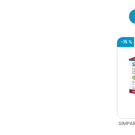
nexgard
dr edward´s
dolvit
adaptil
vantaggio
revolution
qhali pets
-
15 %
protech
fresh can
telopar
ricocan
qhalitech
petmedica
hexocleen
drontal
don fermín
docg
credelio
SIMPAR
bravery
x mile