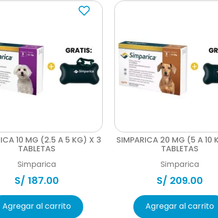
Vista rápida
Vista rápida
ICA 10 MG (2.5 A 5 KG) X 3
SIMPARICA 20 MG (5 A 10 
TABLETAS
TABLETAS
Simparica
Simparica
S/
187
.
00
S/
209
.
00
Agregar al carrito
Agregar al carrito