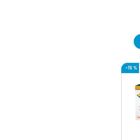
shed-x
seresto
salaris
prorenal
pro plan
pet-ag
nutromix
nunbell
four paws
-
15 %
two brothers
royal canin
qaya
pet care
oxantel
inca miau
fooey
endal plus
beaphar
barker