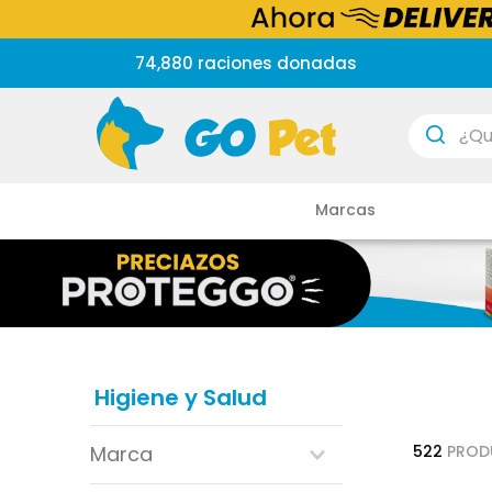
74,880 raciones donadas
¿Que est
Marcas
Higiene y Salud
Marca
522
PROD
cani tabs