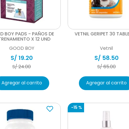
Vista rápida
Vista rápida
 BOY PADS - PAÑOS DE
VETNIL GERIPET 30 TABL
TRENAMIENTO X 12 UND
GOOD BOY
Vetnil
S/
19
.
20
S/
58
.
50
S/
24
.
00
S/
65
.
00
Agregar al carrito
Agregar al carrito
-
15 %