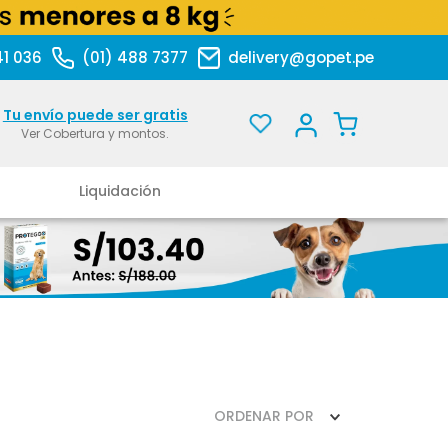
41 036
(01) 488 7377
delivery@gopet.pe
Tu envío puede ser gratis
Ver Cobertura y montos.
Liquidación
ORDENAR POR