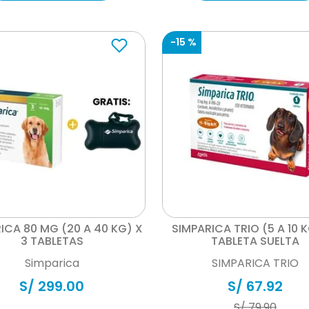
-
15 %
Vista rápida
Vista rápida
ICA 80 MG (20 A 40 KG) X
SIMPARICA TRIO (5 A 10 K
3 TABLETAS
TABLETA SUELTA
Simparica
SIMPARICA TRIO
S/
299
.
00
S/
67
.
92
S/
79
.
90