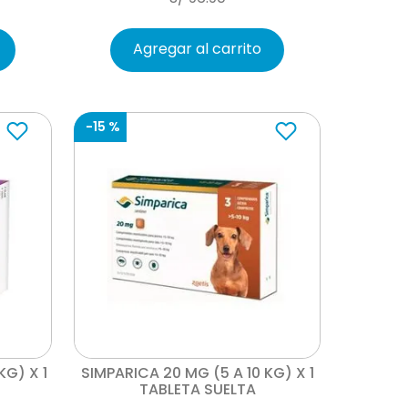
Agregar al carrito
-
15 %
Vista rápida
KG) X 1
SIMPARICA 20 MG (5 A 10 KG) X 1
TABLETA SUELTA