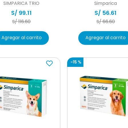
SIMPARICA TRIO
Simparica
S/
99
.
11
S/
56
.
61
S/
116
.
60
S/
66
.
60
Agregar al carrito
Agregar al carrito
-
15 %