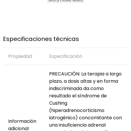
Antiinflamatorio.
Antipruriginoso.
Antialérgico.
Inmunosupresor.
Su uso debe ser preescrito por un un médico
Especificaciones técnicas
veterinario.
Propiedad
Especificación
PRECAUCIÓN: La terapia a largo
plazo, a dosis altas y en forma
indiscriminada da como
resultado el síndrome de
Cushing
(hiperadrenocorticismo
iatrogénico) concomitante con
Información
una insuficiencia adrenal
adicional