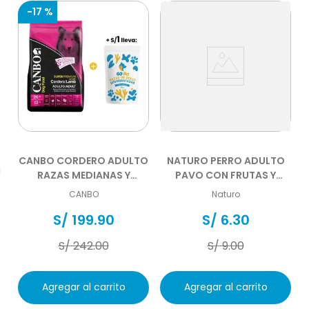
-
17 %
CANBO CORDERO ADULTO
NATURO PERRO ADULTO
RAZAS MEDIANAS Y
PAVO CON FRUTAS Y
GRANDES 15 KG
VEGETALES POUCH 100 GR
CANBO
Naturo
S/
199
.
90
S/
6
.
30
S/
242
.
00
S/
9
.
00
Agregar al carrito
Agregar al carrito