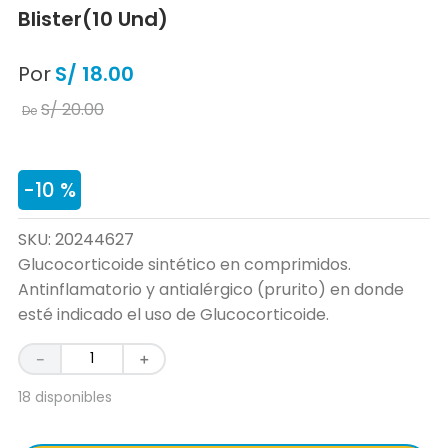
Blister(10 Und)
Por
S/
18
.
00
S/
20
.
00
De
-
10 %
SKU
:
20244627
Glucocorticoide sintético en comprimidos.
Antinflamatorio y antialérgico (prurito) en donde
esté indicado el uso de Glucocorticoide.
－
＋
18 disponibles