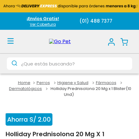
¡Envíos Gratis!
(01) 488 7377
Ver Cobertura
¿Que estás buscando?
Perros
Higiene y Salud
Fármacos
Dermatológicos
Holliday Prednisolona 20 Mg x 1 Blister(10
Und)
Ahorra
S/
2
.
00
Holliday Prednisolona 20 Mg X 1