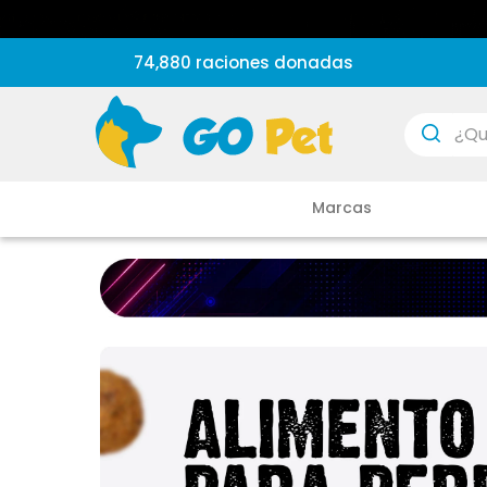
74,880 raciones donadas
¿Que est
Marcas