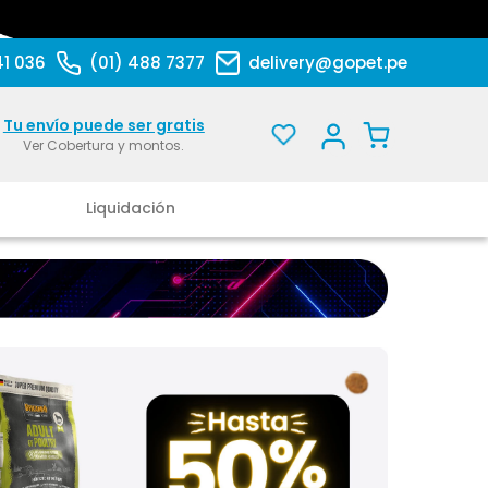
41 036
(01) 488 7377
delivery@gopet.pe
Tu envío puede ser gratis
Ver Cobertura y montos.
Liquidación