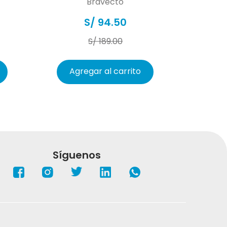
Bravecto
e administra con el estómago vacío.
S/
94
.
50
S/
189
.
00
sensibilidad a la sustancia activa o a algún
Agregar al carrito
lizarse en cachorros menores de 8 semanas
esen menos de 2 kg.
n perros con epilepsia preexistente.
Síguenos
mprimido