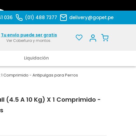
41 036
(01) 488 7377
delivery@gopet.pe
Tu envío puede ser gratis
Ver Cobertura y montos.
Liquidación
 x 1 Comprimido - Antipulgas para Perros
ll (4.5 A 10 Kg) X 1 Comprimido -
os