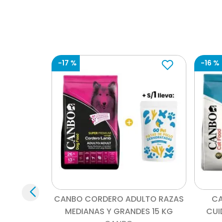
-
17 %
-
16 %
Instrucciones
Vista rápida
CANBO CORDERO ADULTO RAZAS
CA
MEDIANAS Y GRANDES 15 KG
CUI