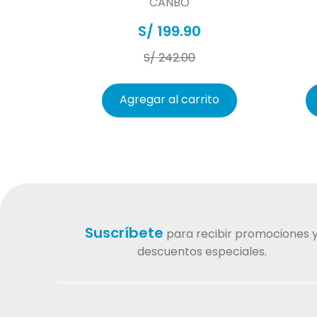
CANBO
S/
199
.
90
S/
242
.
00
Información adicional
Agregar al carrito
Dosis
Suscríbete
para recibir promociones 
descuentos especiales.
Composición