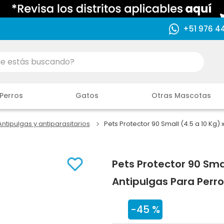
+51 976 4
ás buscando?
Perros
Gatos
Otras Mascotas
Antipulgas y antiparasitarios
Pets Protector 90 Small (4.5 a 10 Kg)
Pets Protector 90 Sma
Antipulgas Para Perr
-
45 %