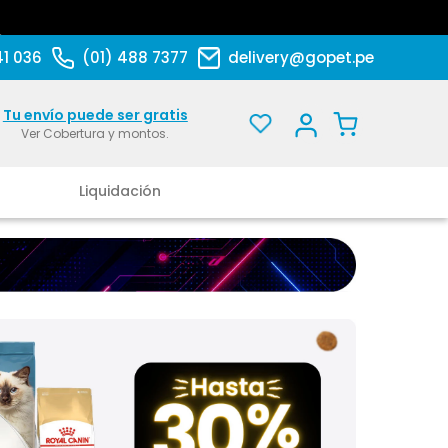
41 036
(01) 488 7377
delivery@gopet.pe
Tu envío puede ser gratis
Ver Cobertura y montos.
Liquidación