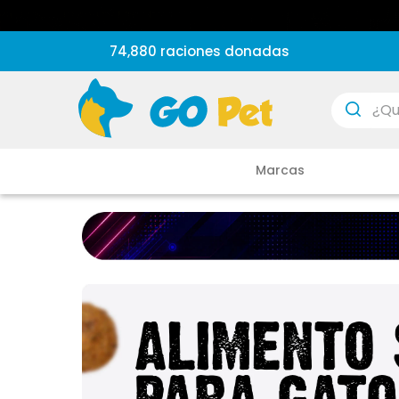
74,880 raciones donadas
¿Que est
Marcas