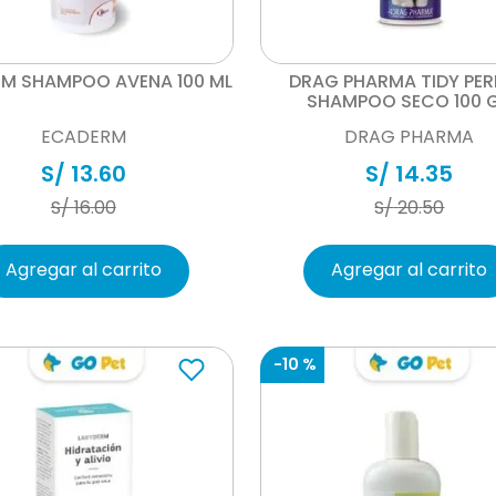
Vista rápida
Vista rápida
M SHAMPOO AVENA 100 ML
DRAG PHARMA TIDY PE
SHAMPOO SECO 100 
ECADERM
DRAG PHARMA
S/
13
.
60
S/
14
.
35
S/
16
.
00
S/
20
.
50
Agregar al carrito
Agregar al carrito
-
10 %