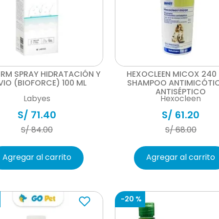
Vista rápida
Vista rápida
ERM SPRAY HIDRATACIÓN Y
HEXOCLEEN MICOX 240 
VIO (BIOFORCE) 100 ML
SHAMPOO ANTIMICÓTI
ANTISÉPTICO
Labyes
Hexocleen
S/
71
.
40
S/
61
.
20
S/
84
.
00
S/
68
.
00
Agregar al carrito
Agregar al carrito
-
20 %