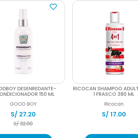
Vista rápida
Vista rápida
DBOY DESENREDANTE-
RICOCAN SHAMPOO ADULT
ONDICIONADOR 150 ML
1 FRASCO 380 ML
GOOD BOY
Ricocan
S/
27
.
20
S/
17
.
00
S/
32
.
00