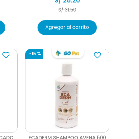
S/
25
.
20
S/
31
.
50
Agregar al carrito
-
15 %
Vista rápida
ICADO
ECADERM SHAMPOO AVENA 500