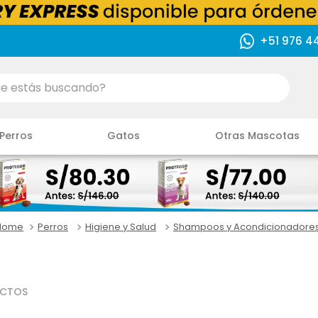
+51 976 4
ás buscando?
Perros
Gatos
Otras Mascotas
Perros
Higiene y Salud
Shampoos y Acondicionadore
CTOS