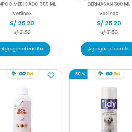
MPOO MEDICADO 300 ML
DERMASAN 300 ML
VetlineX
VetlineX
S/
25
.
20
S/
25
.
20
S/
31
.
50
S/
31
.
50
Agregar al carrito
Agregar al carrito
-
30 %