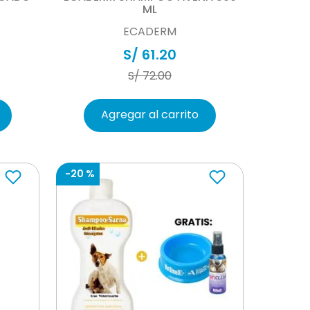
ML
ECADERM
S/
61
.
20
S/
72
.
00
Agregar al carrito
-
20 %