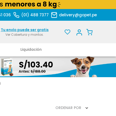
41 036
(01) 488 7377
delivery@gopet.pe
Tu envío puede ser gratis
Ver Cobertura y montos.
Liquidación
s
ORDENAR POR