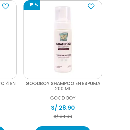
-
15 %
Vista rápida
O 4 EN
GOODBOY SHAMPOO EN ESPUMA
200 ML
GOOD BOY
S/
28
.
90
S/
34
.
00