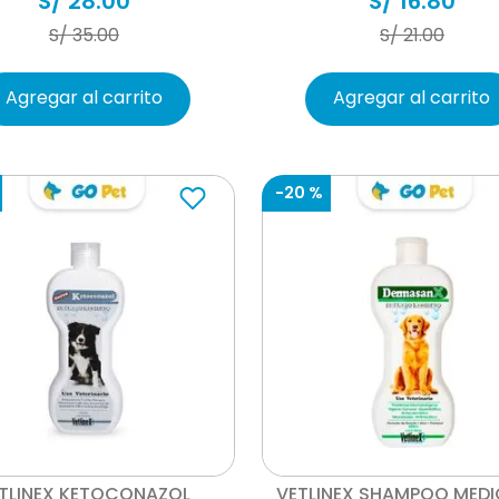
S/
28
.
00
S/
16
.
80
S/
35
.
00
S/
21
.
00
Agregar al carrito
Agregar al carrito
-
20 %
Vista rápida
Vista rápida
TLINEX KETOCONAZOL
VETLINEX SHAMPOO MED