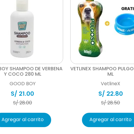
Vista rápida
Vista rápida
BOY SHAMPOO DE VERBENA
VETLINEX SHAMPOO PULGO
Y COCO 280 ML
ML
GOOD BOY
VetlineX
S/
21
.
00
S/
22
.
80
S/
28
.
00
S/
28
.
50
Agregar al carrito
Agregar al carrito