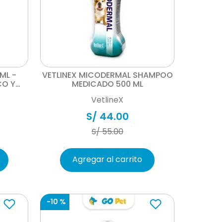
Vista rápida
ML -
VETLINEX MICODERMAL SHAMPOO
CO Y
MEDICADO 500 ML
VetlineX
S/
44
.
00
S/
55
.
00
Agregar al carrito
-
10 %