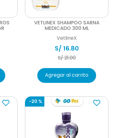
Vista rápida
RROS
VETLINEX SHAMPOO SARNA
GR
MEDICADO 300 ML
VetlineX
S/
16
.
80
S/
21
.
00
Agregar al carrito
-
20 %