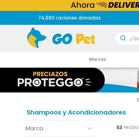
74,880 raciones donadas
¿Que est
Marcas
Shampoos y Acondicionadores
Marca
53
PRODU
vetlinex