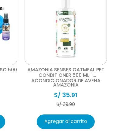
Vista rápida
SO 500
AMAZONIA SENSES OATMEAL PET
CONDITIONER 500 ML -
ACONDICIONADOR DE AVENA
AMAZONIA
S/
35
.
91
S/
39
.
90
Agregar al carrito