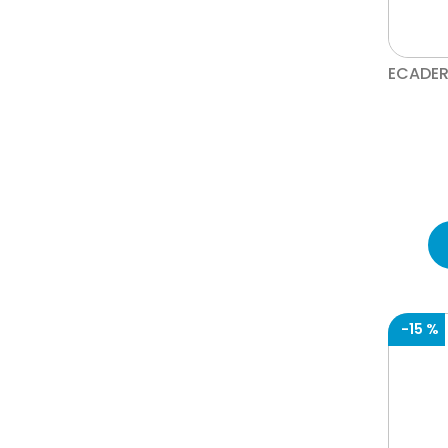
ECADER
-
15 %