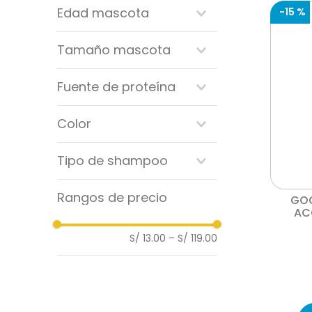
Edad mascota
-
15 %
amazonia
skindrag
senior
Tamaño mascota
drag pharma
adulto
virbac
cachorro
pequeño
claws & paws
Fuente de proteína
mediano
ricocan
grande
avena
nature's miracle
Color
good boy
petmedica
blanco
Tipo de shampoo
labyes
hexocleen
shampoo medicados
ecaderm
Rangos de precio
GOO
pet-ag
AC
fresh can
S/ 13.00
–
S/ 119.00